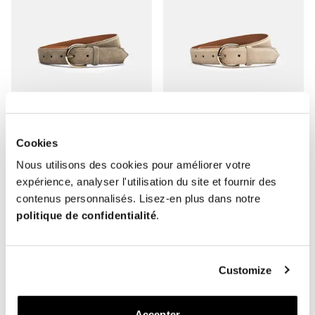
Cookies
The Belt
The Belt
Nous utilisons des cookies pour améliorer votre
Daim Taupe
Daim Sable
expérience, analyser l'utilisation du site et fournir des
Boucle Dorée
Boucle Dorée
contenus personnalisés. Lisez-en plus dans notre
140 EUR
140 EUR
politique de confidentialité
.
Customize
Accepter