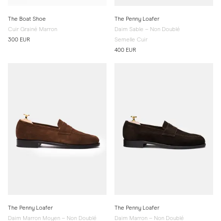
The Boat Shoe
The Penny Loafer
Cuir Grainé Marron
Daim Sable – Non Doublé
300 EUR
Semelle Cuir
400 EUR
The Penny Loafer
The Penny Loafer
Daim Marron Moyen – Non Doublé
Daim Marron – Non Doublé