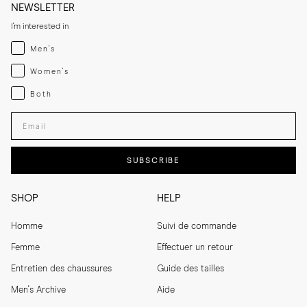
NEWSLETTER
I'm interested in
Menswear
Men's
Womenswear
Women's
Both
Both
Enter your email adress
SUBSCRIBE
SHOP
HELP
Homme
Suivi de commande
Femme
Effectuer un retour
Entretien des chaussures
Guide des tailles
Men's Archive
Aide