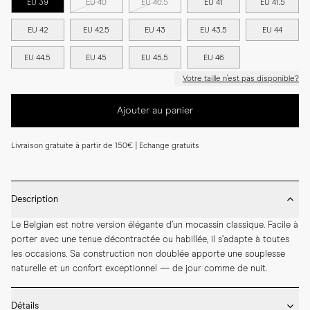
EU 39
EU 40
EU 40.5
EU 41
EU 41.5
EU 42
EU 42.5
EU 43
EU 43.5
EU 44
EU 44.5
EU 45
EU 45.5
EU 46
Votre taille n'est pas disponible?
Ajouter au panier
Livraison gratuite à partir de 150€ | Echange gratuits
Description
Le Belgian est notre version élégante d’un mocassin classique. Facile à 
porter avec une tenue décontractée ou habillée, il s’adapte à toutes 
les occasions. Sa construction non doublée apporte une souplesse 
naturelle et un confort exceptionnel — de jour comme de nuit.
Détails