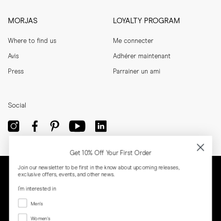
MORJAS
LOYALTY PROGRAM
Where to find us
Me connecter
Avis
Adhérer maintenant
Press
Parrainer un ami
Social
Get 10% Off Your First Order
Join our newsletter to be first in the know about upcoming releases,
exclusive offers, events, and other news.
I'm interested in
Menswear
Men's
Women's
Women's