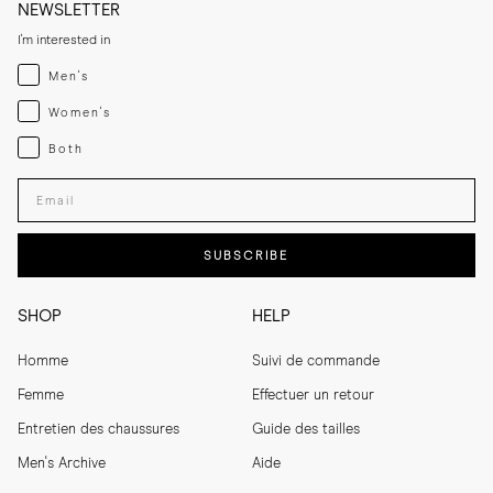
NEWSLETTER
I'm interested in
Menswear
Men's
Womenswear
Women's
Both
Both
Enter your email adress
SUBSCRIBE
SHOP
HELP
Homme
Suivi de commande
Femme
Effectuer un retour
Entretien des chaussures
Guide des tailles
Men's Archive
Aide