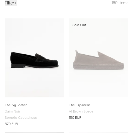
Filter
+
160
Items
Sold Out
The Ivy Loafer
The Espadrille
Daim Noir
All Brown Suede
Semelle Caoutchouc
150 EUR
370 EUR