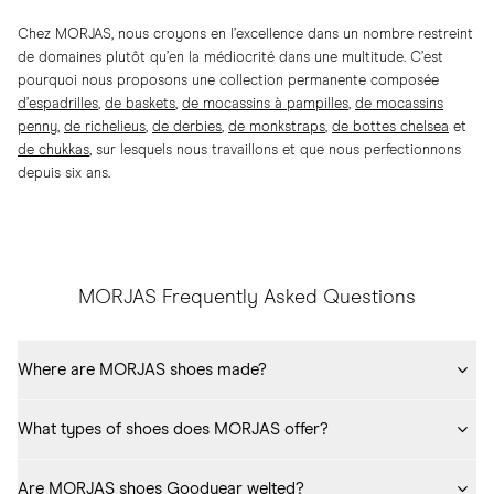
Chez MORJAS, nous croyons en l’excellence dans un nombre restreint
de domaines plutôt qu’en la médiocrité dans une multitude. C’est
pourquoi nous proposons une collection permanente composée
d’espadrilles
,
de baskets
,
de mocassins à pampilles
,
de mocassins
penny
,
de richelieus
,
de derbies
,
de monkstraps
,
de bottes chelsea
et
de chukkas
, sur lesquels nous travaillons et que nous perfectionnons
depuis six ans.
MORJAS Frequently Asked Questions
Where are MORJAS shoes made?
MORJAS shoes are handcrafted in Spain using traditional Goodyear-
What types of shoes does MORJAS offer?
welted construction and premium European leathers. Moccasin 
models, such as 
The Boat Shoe
, are handmade in Italy. Sneakers, 
MORJAS designs and sells quality dress and casual shoes for men and 
including 
The Sneaker 02
, 
The Court Sneaker
, and 
The Trainer
, are 
Are MORJAS shoes Goodyear welted?
women, including 
Penny Loafers
, 
Oxford Shoes
, 
Chelsea Boots
, 
Belgian 