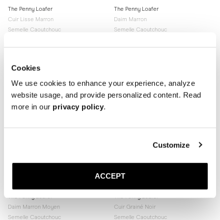
The Penny Loafer
The Penny Loafer
Cuir Lisse Marron
Daim Marron
Semelle Caoutchouc
Semelle Caoutchouc
350 EUR
350 EUR
Cookies
We use cookies to enhance your experience, analyze
website usage, and provide personalized content. Read
more in our
privacy policy
.
Customize
ACCEPT
The Penny Loafer
The Penny Loafer
Daim Marron Moyen
Cuir Grainé Noir
Semelle Caoutchouc
Semelle Caoutchouc