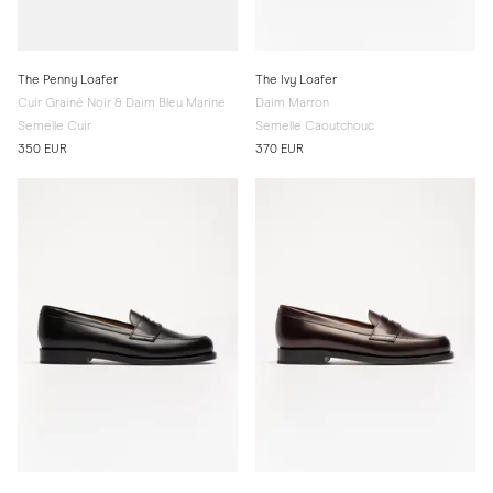
The Penny Loafer
The Ivy Loafer
Cuir Grainé Noir & Daim Bleu Marine
Daim Marron
Semelle Cuir
Semelle Caoutchouc
350 EUR
370 EUR