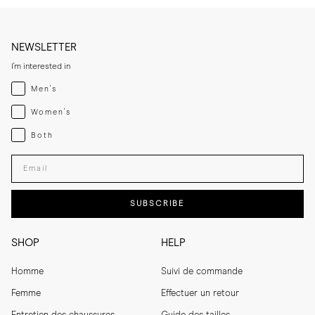
NEWSLETTER
I'm interested in
Menswear
Men's
Womenswear
Women's
Both
Both
Enter your email adress
SUBSCRIBE
SHOP
HELP
Homme
Suivi de commande
Femme
Effectuer un retour