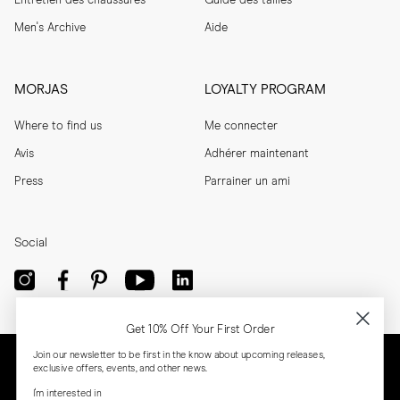
Entretien des chaussures
Guide des tailles
Men's Archive
Aide
MORJAS
LOYALTY PROGRAM
Where to find us
Me connecter
Avis
Adhérer maintenant
Press
Parrainer un ami
Social
Get 10% Off Your First Order
Join our newsletter to be first in the know about upcoming releases,
exclusive offers, events, and other news.
I'm interested in