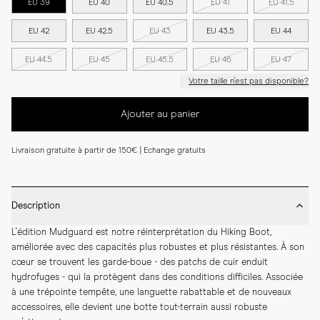
EU 39
EU 40
EU 40.5
EU 41
EU 41.5
EU 42
EU 42.5
EU 43
EU 43.5
EU 44
EU 44.5
EU 45
EU 45.5
EU 46
EU 47
Votre taille n'est pas disponible?
Ajouter au panier
Livraison gratuite à partir de 150€ | Echange gratuits
Description
L'édition Mudguard est notre réinterprétation du Hiking Boot, 
améliorée avec des capacités plus robustes et plus résistantes. À son 
cœur se trouvent les garde-boue - des patchs de cuir enduit 
hydrofuges - qui la protègent dans des conditions difficiles. Associée 
à une trépointe tempête, une languette rabattable et de nouveaux 
accessoires, elle devient une botte tout-terrain aussi robuste 