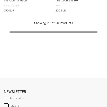
The Court Sneaker
The Court Sneaker
Blanc Cassé
Noir
250 EUR
250 EUR
Showing 20 of 20 Products
NEWSLETTER
I'm interested in
Menswear
Men's