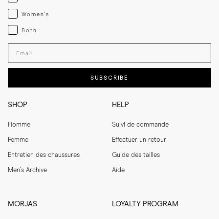
Womenswear
Women's
Both
Both
Enter your email adress
SUBSCRIBE
SHOP
HELP
Homme
Suivi de commande
Femme
Effectuer un retour
Entretien des chaussures
Guide des tailles
Men's Archive
Aide
MORJAS
LOYALTY PROGRAM