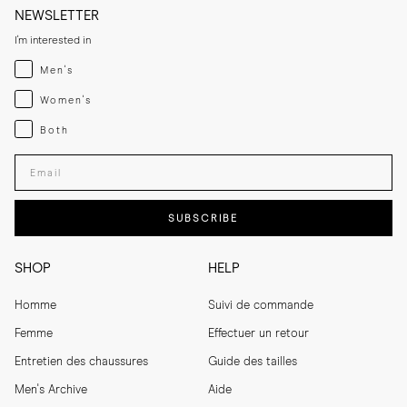
NEWSLETTER
I'm interested in
Menswear
Men's
Womenswear
Women's
Both
Both
Enter your email adress
SUBSCRIBE
SHOP
HELP
Homme
Suivi de commande
Femme
Effectuer un retour
Entretien des chaussures
Guide des tailles
Men's Archive
Aide