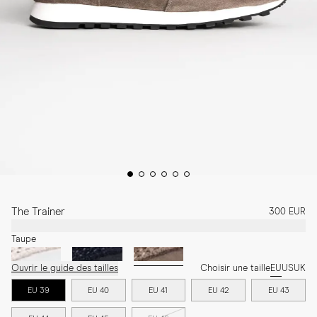
The Trainer
300 EUR
Taupe
Ouvrir le guide des tailles
Choisir une taille
EU
US
UK
EU 39
EU 40
EU 41
EU 42
EU 43