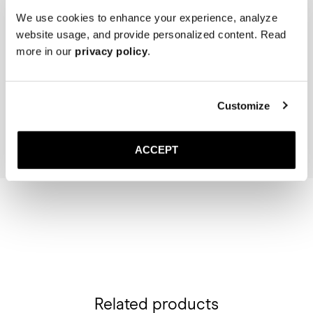
We use cookies to enhance your experience, analyze
website usage, and provide personalized content. Read
more in our
privacy policy
.
The Cedar Shoe Tree
The Sock
Mi-Mollet – Bleu Marine Fi
40 EUR
20 EUR
Customize
Ajouter au panier
Ajouter au pan
ACCEPT
Related products