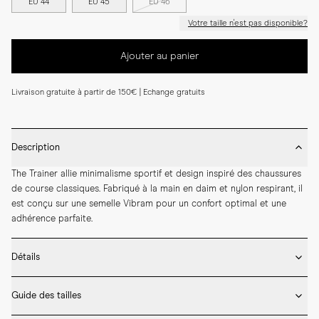
EU 44
EU 45
EU 46
Votre taille n'est pas disponible?
Ajouter au panier
Livraison gratuite à partir de 150€ | Echange gratuits
Description
The Trainer allie minimalisme sportif et design inspiré des chaussures 
de course classiques. Fabriqué à la main en daim et nylon respirant, il 
est conçu sur une semelle Vibram pour un confort optimal et une 
adhérence parfaite.
Détails
* Confectionné en cuir italien haut de gamme

Guide des tailles
* Semelle en caoutchouc Vibram

* Semelle intérieure amovible en cuir
