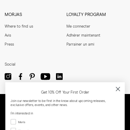
MORJAS
LOYALTY PROGRAM
Where to find us
Me connecter
Avis
Adhérer maintenant
Press
Parrainer un ami
Social
Get 10% Off Your First Order
Join our newsletter to be first in the know about upcoming releases,
exclusive offers, events, and other news.
I'm interested in
Menswear
Men's
Women's