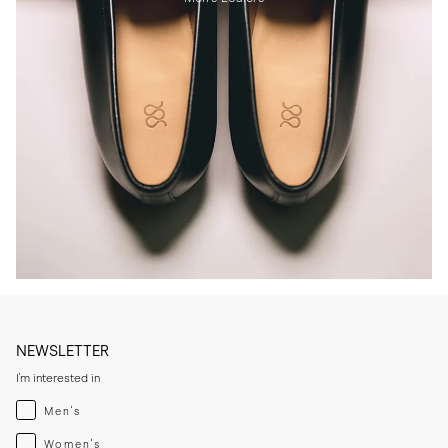
NEWSLETTER
I'm interested in
Menswear
Men's
Womenswear
Women's