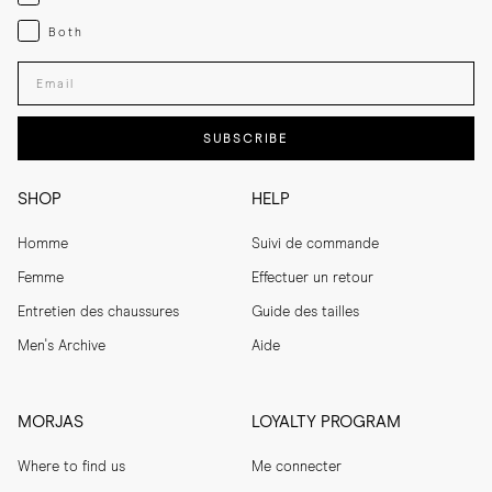
Both
Both
Enter your email adress
SUBSCRIBE
SHOP
HELP
Homme
Suivi de commande
Femme
Effectuer un retour
Entretien des chaussures
Guide des tailles
Men's Archive
Aide
MORJAS
LOYALTY PROGRAM
Where to find us
Me connecter