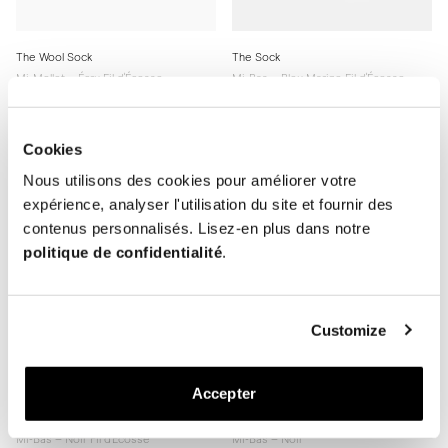
The Wool Sock
The Sock
Mi-Mollet – Écru Fil d'Écosse
Mi-Bas – Bleu Marine Fil d'Écosse
20 EUR
20 EUR
Cookies
Nous utilisons des cookies pour améliorer votre
expérience, analyser l'utilisation du site et fournir des
contenus personnalisés. Lisez-en plus dans notre
politique de confidentialité
.
Customize
Accepter
The Sock
The Silk Sock
Mi-Bas – Noir Fil d'Écosse
Mi-Bas – Noir