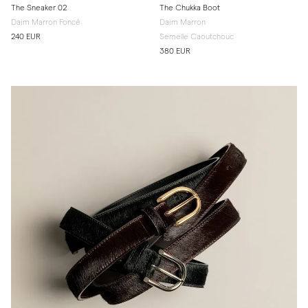
The Sneaker 02
The Chukka Boot
Daim Marron Foncé
Daim Marron
240 EUR
Semelle Caoutchouc
380 EUR