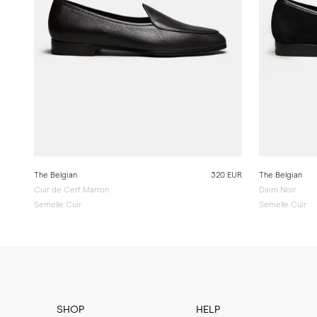
The Belgian
320 EUR
The Belgian
Cuir de Cerf Marron
Daim Noir
Semelle Cuir
Semelle Cuir
SHOP
HELP