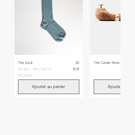
The Sock
20
The Cedar Shoe Tree
Mi-Bas – Bleu Clair Fil
EUR
d'Écosse
Ajouter au panier
Ajouter au pan