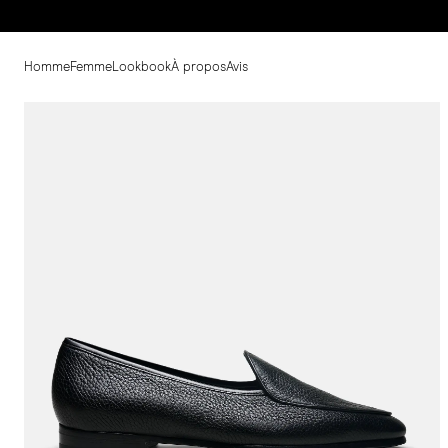
Homme
Femme
Lookbook
À propos
Avis