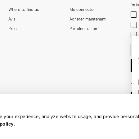
I'm i
Where to find us
Me connecter
Men
Avis
Adhérer maintenant
Wom
Press
Parrainer un ami
Bot
Ent
Soci
 your experience, analyze website usage, and provide personal
policy
.