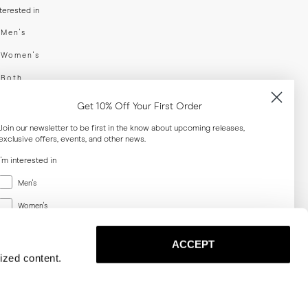
nterested in
swear
Men's
enswear
Women's
h
Both
er your email adress
Get 10% Off Your First Order
Join our newsletter to be first in the know about upcoming releases,
exclusive offers, events, and other news.
SUBSCRIBE
I'm interested in
Menswear
al
Men's
Women's
Women's
Both
Both
ACCEPT
Email
ized content.
SUBSCRIBE
Privacy
Terms
Cookies
Press