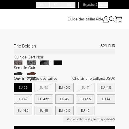
EN
FR
DE
Expédier à
:
France
Guide des tailles
Aide
The Belgian
320 EUR
Cuir de Cerf Noir
Semelle Cuir
Ouvrir le guide des tailles
Choisir une taille
EU
US
UK
EU 39
EU 40
EU 40.5
EU 41
EU 41.5
EU 42
EU 42.5
EU 43
EU 43.5
EU 44
EU 44.5
EU 45
EU 45.5
EU 46
Votre taille n'est pas disponible?