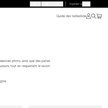
EN
FR
DE
Expédier à
:
France
Guide des tailles
Aide
 séances photo, ainsi que des paires
sure, tout en respectant le savoir-
gine.