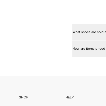
What shoes are sold a
The Archive features box
meet our criteria to be 
How are items priced 
of wear, such as small c
Shoes in The Archive are
SHOP
HELP