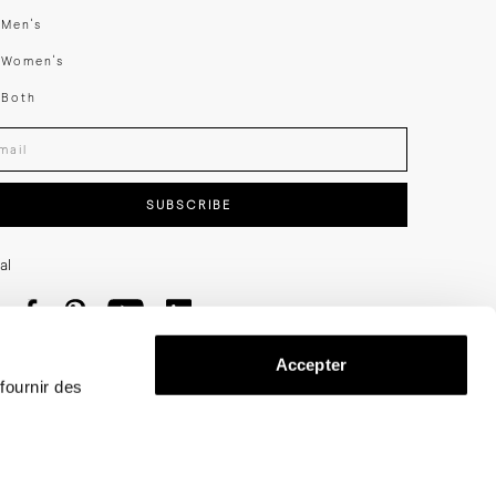
swear
Men's
enswear
Women's
h
Both
er your email adress
SUBSCRIBE
al
Accepter
 fournir des
Privacy
Terms
Cookies
Press