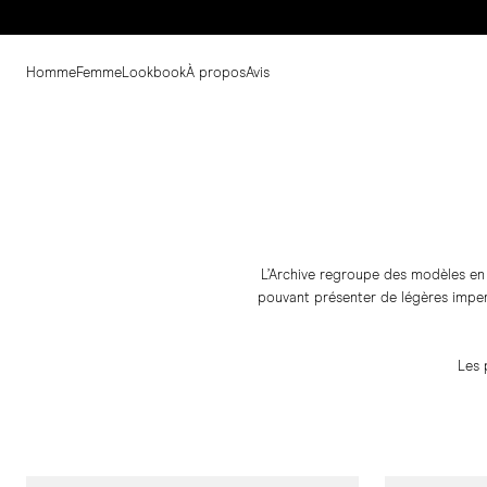
Homme
Femme
Lookbook
À propos
Avis
L’Archive regroupe des modèles en f
pouvant présenter de légères imper
Les 