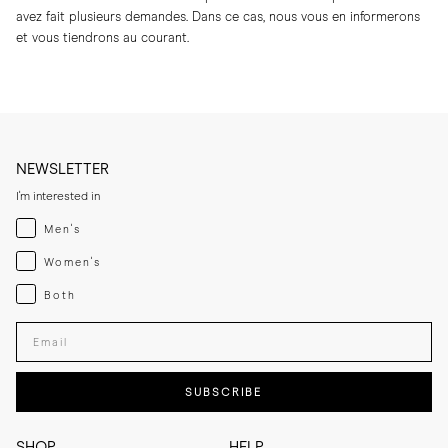
avez fait plusieurs demandes. Dans ce cas, nous vous en informerons
et vous tiendrons au courant.
NEWSLETTER
I'm interested in
Menswear
Men's
Womenswear
Women's
Both
Both
Enter your email adress
SUBSCRIBE
SHOP
HELP