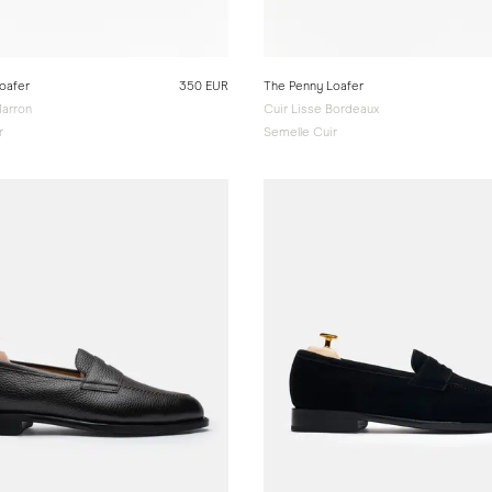
oafer
350 EUR
The Penny Loafer
Marron
Cuir Lisse Bordeaux
r
Semelle Cuir