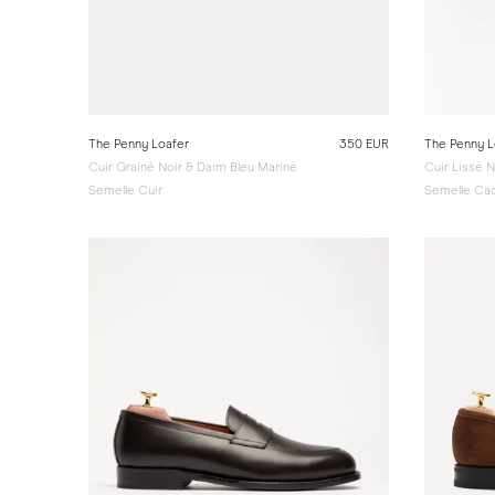
The Penny Loafer
350 EUR
The Penny L
Cuir Grainé Noir & Daim Bleu Marine
Cuir Lisse N
Semelle Cuir
Semelle Ca