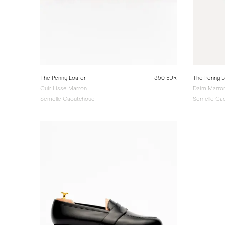
The Penny Loafer
350 EUR
The Penny L
Cuir Lisse Marron
Daim Marro
Semelle Caoutchouc
Semelle Ca