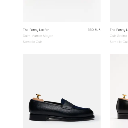
The Penny Loafer
350 EUR
The Penny L
Daim Marron Moyen
Cuir Grainé
Semelle Cuir
Semelle Cui