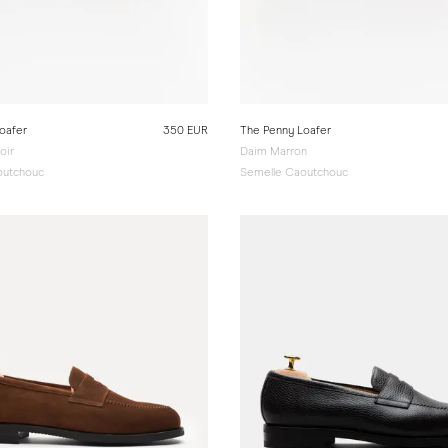
oafer
350 EUR
The Penny Loafer
oir
Daim Marron
outchouc
Semelle Caoutchouc