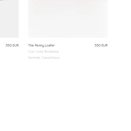
350 EUR
The Penny Loafer
350 EUR
Cuir Lisse Bordeaux
Semelle Caoutchouc