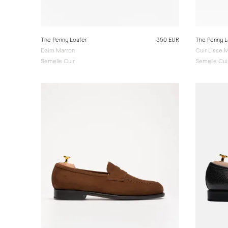
The Penny Loafer
350 EUR
The Penny L
Daim Marron
Cuir Lisse 
Semelle Cuir
Semelle Cui