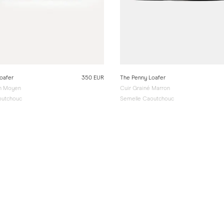
oafer
350 EUR
The Penny Loafer
n Moyen
Cuir Grainé Marron
outchouc
Semelle Caoutchouc