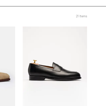
21
Items