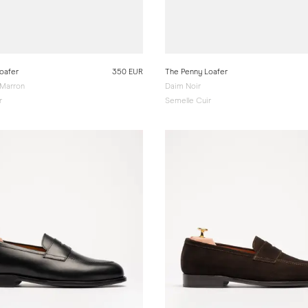
oafer
350 EUR
The Penny Loafer
 Marron
Daim Noir
r
Semelle Cuir