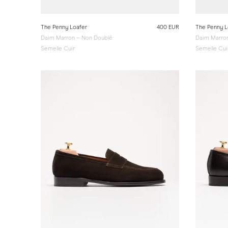
The Penny Loafer
400 EUR
The Penny L
Daim Marron – Non Doublé
Daim Marro
Semelle Cuir
Semelle Cui