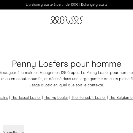
Livraison gratuite à partir de 150€ | Echange gratuits
Penny Loafers pour homme
oodyear à la main en Espagne en 128 étapes. Le Penny Loafer pour homme 
ir ou en caoutchouc fin, et décliné dans une large gamme de cuirs pleine f
usage quotidien, quel que soit le contexte.
ssins
|
The Tassel Loafer
|
The Ivy Loafer
|
The Horsebit Loafer
|
The Belgian 
Semelle