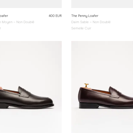
oafer
400 EUR
The Penny Loafer
n Moyen – Non Doublé
Daim Sable – Non Doublé
r
Semelle Cuir