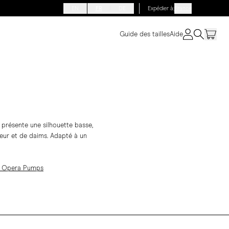
EN
FR
DE
Expédier à
:
France
Guide des tailles
Aide
présente une silhouette basse,
leur et de daims. Adapté à un
& Opera Pumps