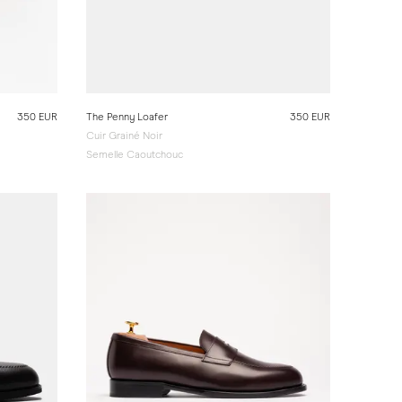
350 EUR
The Penny Loafer
350 EUR
Cuir Grainé Noir
Semelle Caoutchouc