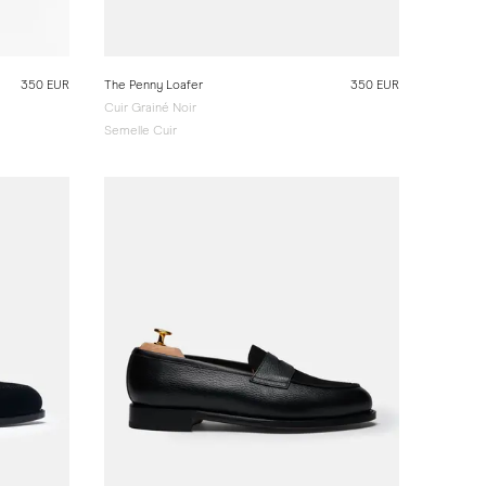
350 EUR
The Penny Loafer
350 EUR
Cuir Grainé Noir
Semelle Cuir