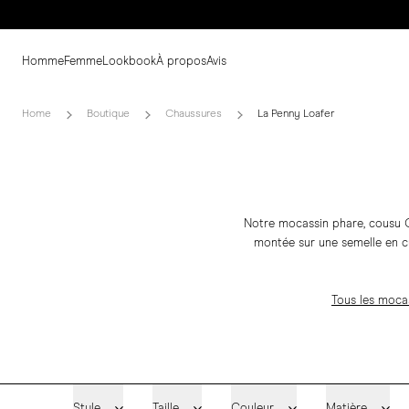
Homme
Femme
Lookbook
À propos
Avis
Home
Boutique
Chaussures
La Penny Loafer
Notre mocassin phare, cousu G
montée sur une semelle en cu
Tous les moca
Style
Taille
Couleur
Matière