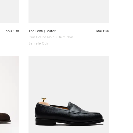
350 EUR
The Penny Loafer
350 EUR
Cuir Grainé Noir & Daim Noir
Semelle Cuir