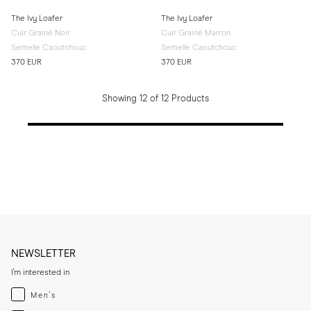
The Ivy Loafer
The Ivy Loafer
Cuir Grainé Noir
Cuir Grainé Marron
Semelle Caoutchouc
Semelle Caoutchouc
370 EUR
370 EUR
Showing 12 of 12 Products
NEWSLETTER
I'm interested in
Menswear
Men's