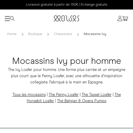
Livraison gratuite à partir de 150€ | Echange gratuits
Home
Boutique
Chaussures
Mocassins Ivy
Mocassins Ivy pour homme
The Ivy Loafer pour homme. Une forme plus carrée et un empeigne
plus court que le Penny Loafer, avec une silhouette d'inspiration
collegiate. Fabriqué à la main en Espagne.
Tous les mocassins
|
The Penny Loafer
|
The Tassel Loafer
|
The
Horsebit Loafer
|
The Belgian & Opera Pumps