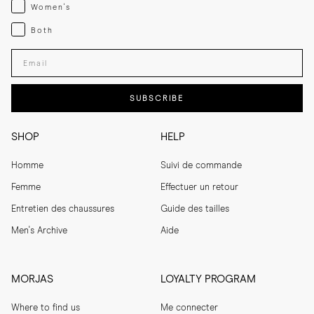
Womenswear
Women's
Both
Both
Enter your email adress
SUBSCRIBE
SHOP
HELP
Homme
Suivi de commande
Femme
Effectuer un retour
Entretien des chaussures
Guide des tailles
Men's Archive
Aide
MORJAS
LOYALTY PROGRAM
Where to find us
Me connecter