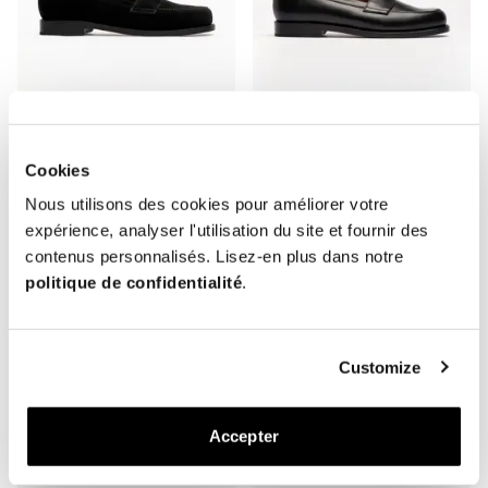
Cookies
The Ivy Loafer
The Ivy Loafer
Daim Noir
Cuir Lisse Noir
Nous utilisons des cookies pour améliorer votre
Semelle Cuir
Semelle Caoutchouc
expérience, analyser l'utilisation du site et fournir des
370 EUR
370 EUR
contenus personnalisés. Lisez-en plus dans notre
politique de confidentialité
.
Customize
Accepter