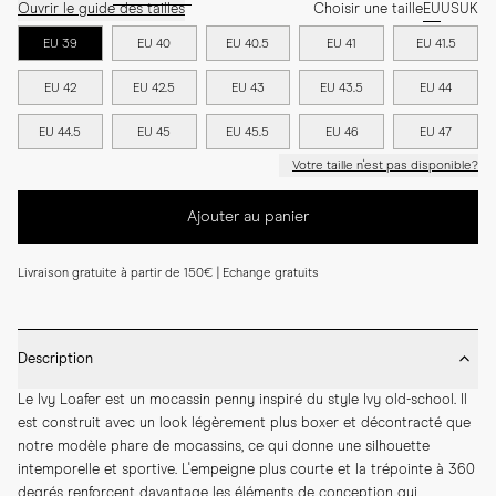
Ouvrir le guide des tailles
Choisir une taille
EU
US
UK
EU 39
EU 40
EU 40.5
EU 41
EU 41.5
EU 42
EU 42.5
EU 43
EU 43.5
EU 44
EU 44.5
EU 45
EU 45.5
EU 46
EU 47
Votre taille n'est pas disponible?
Ajouter au panier
Livraison gratuite à partir de 150€ | Echange gratuits
Description
Le Ivy Loafer est un mocassin penny inspiré du style Ivy old-school. Il 
est construit avec un look légèrement plus boxer et décontracté que 
notre modèle phare de mocassins, ce qui donne une silhouette 
intemporelle et sportive. L'empeigne plus courte et la trépointe à 360 
degrés renforcent davantage les éléments de conception qui 