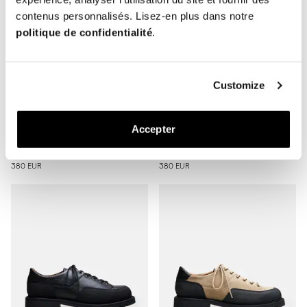
contenus personnalisés. Lisez-en plus dans notre
politique de confidentialité
.
Customize
The Hybrid Hiker
The Hybrid Hiker
Accepter
Daim Taupe
Nubuck Marron
Semelle Caoutchouc
Semelle Caoutchouc
380 EUR
380 EUR