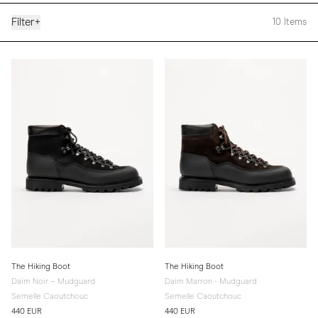
Filter
+
10
Items
The Hiking Boot
The Hiking Boot
Daim Noir – Mudguard
Daim Marron - Mudguard
Semelle Caoutchouc
Semelle Caoutchouc
440 EUR
440 EUR