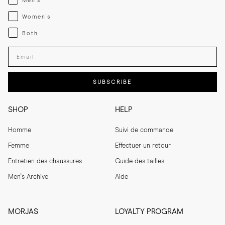
Men's
Womenswear
Women's
Both
Both
Enter your email adress
SUBSCRIBE
SHOP
HELP
Homme
Suivi de commande
Femme
Effectuer un retour
Entretien des chaussures
Guide des tailles
Men's Archive
Aide
MORJAS
LOYALTY PROGRAM