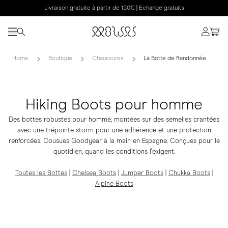
Livraison gratuite à partir de 150€ | Echange gratuits
Home
Boutique
Chaussures
La Botte de Randonnée
Hiking Boots pour homme
Des bottes robustes pour homme, montées sur des semelles crantées
avec une trépointe storm pour une adhérence et une protection
renforcées. Cousues Goodyear à la main en Espagne. Conçues pour le
quotidien, quand les conditions l'exigent.
Toutes les Bottes
|
Chelsea Boots
|
Jumper Boots
|
Chukka Boots
|
Alpine Boots