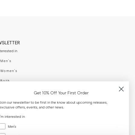
WSLETTER
nterested in
swear
Men's
enswear
Women's
h
Both
er your email adress
Get 10% Off Your First Order
Join our newsletter to be first in the know about upcoming releases,
exclusive offers, events, and other news.
SUBSCRIBE
I'm interested in
Menswear
al
Men's
Women's