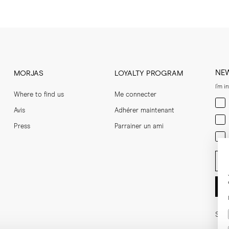
NE
MORJAS
LOYALTY PROGRAM
I'm i
Where to find us
Me connecter
Men
Avis
Adhérer maintenant
Wom
Press
Parrainer un ami
Bot
Ent
Soci