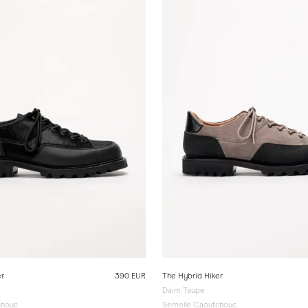
er
390 EUR
The Hybrid Hiker
Daim Taupe
chouc
Semelle Caoutchouc