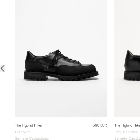
The Hybrid Hiker
390 EUR
The Hybrid Hik
Cuir Noir
Pony Hair Noir
Semelle Caoutchouc
Semelle Caout