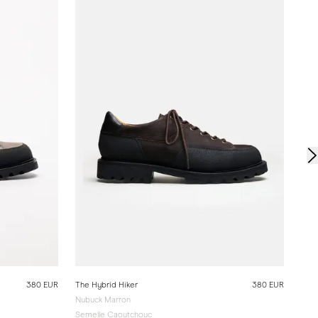
The 
Daim
Seme
380 EUR
The Hybrid Hiker
380 EUR
Nubuck Marron
Semelle Caoutchouc