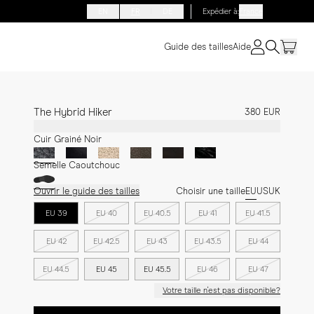
EN
FR
DE
Expédier à
:
France
Guide des tailles
Aide
The Hybrid Hiker
380 EUR
Cuir Grainé Noir
Semelle Caoutchouc
Ouvrir le guide des tailles
Choisir une taille
EU
US
UK
EU 39
EU 40
EU 40.5
EU 41
EU 41.5
EU 42
EU 42.5
EU 43
EU 43.5
EU 44
EU 44.5
EU 45
EU 45.5
EU 46
EU 47
Votre taille n'est pas disponible?