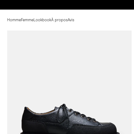
Homme
Femme
Lookbook
À propos
Avis