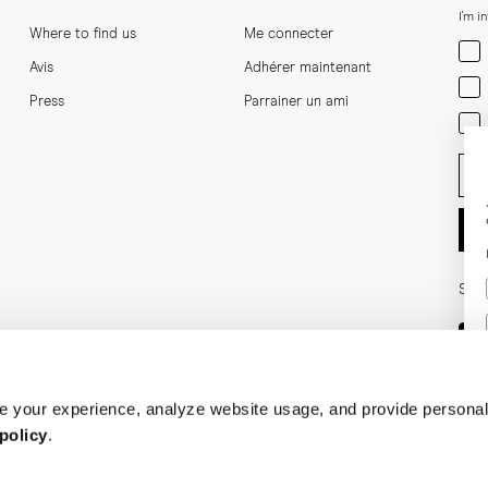
I'm i
Where to find us
Me connecter
Men
Avis
Adhérer maintenant
Wom
Press
Parrainer un ami
Bot
Ent
Soci
 your experience, analyze website usage, and provide personal
policy
.