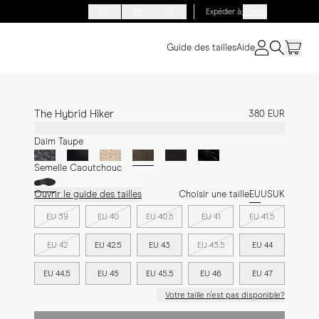
EN
FR
DE
Expédier à
:
France
Guide des tailles
Aide
The Hybrid Hiker
380 EUR
Daim Taupe
Semelle Caoutchouc
Ouvrir le guide des tailles
Choisir une taille
EU
US
UK
EU 39
EU 40
EU 40.5
EU 41
EU 41.5
EU 42
EU 42.5
EU 43
EU 43.5
EU 44
EU 44.5
EU 45
EU 45.5
EU 46
EU 47
Votre taille n'est pas disponible?