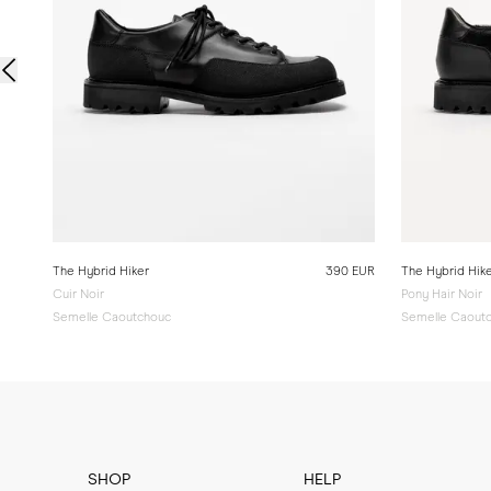
The Hybrid Hiker
390 EUR
The Hybrid Hik
Cuir Noir
Pony Hair Noir
Semelle Caoutchouc
Semelle Caout
SHOP
HELP