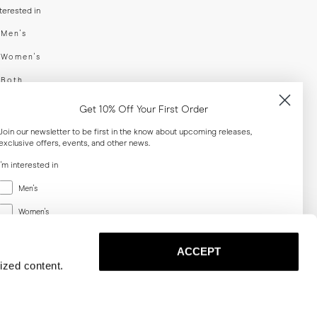
nterested in
swear
Men's
enswear
Women's
h
Both
er your email adress
Get 10% Off Your First Order
Join our newsletter to be first in the know about upcoming releases,
exclusive offers, events, and other news.
SUBSCRIBE
I'm interested in
Menswear
al
Men's
Women's
Women's
Both
Both
ACCEPT
Email
ized content.
SUBSCRIBE
Privacy
Terms
Cookies
Press