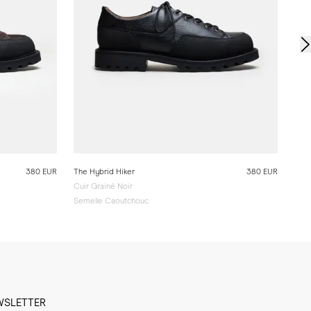
380 EUR
The Hybrid Hiker
380 EUR
Cuir Grainé Noir
Semelle Caoutchouc
WSLETTER