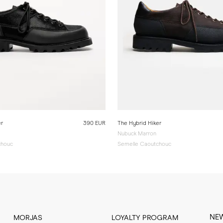
er
390 EUR
The Hybrid Hiker
Nubuck Marron
chouc
Semelle Caoutchouc
NE
MORJAS
LOYALTY PROGRAM