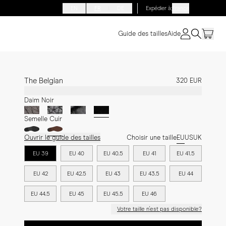
EN
FR
DE
Expédier à
:
France
Guide des tailles
Aide
The Belgian
320 EUR
Daim Noir
Semelle Cuir
Ouvrir le guide des tailles
Choisir une taille
EU
US
UK
EU 39
EU 40
EU 40.5
EU 41
EU 41.5
EU 42
EU 42.5
EU 43
EU 43.5
EU 44
EU 44.5
EU 45
EU 45.5
EU 46
Votre taille n'est pas disponible?