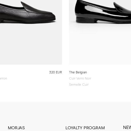
320 EUR
The Belgian
arron
Cuir Verni Noir
Semelle Cuir
NE
MORJAS
LOYALTY PROGRAM