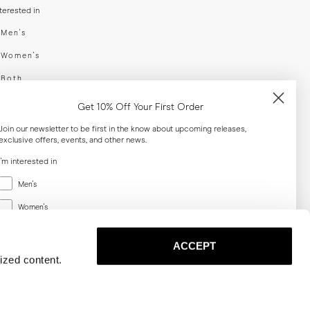
nterested in
swear
Men's
enswear
Women's
h
Both
er your email adress
Get 10% Off Your First Order
Join our newsletter to be first in the know about upcoming releases,
exclusive offers, events, and other news.
SUBSCRIBE
I'm interested in
Menswear
al
Men's
Women's
Women's
Both
Both
ACCEPT
Email
ized content.
SUBSCRIBE
Privacy
Terms
Cookies
Press