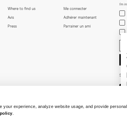
I'm i
Where to find us
Me connecter
Men
Avis
Adhérer maintenant
Wom
Press
Parrainer un ami
Bot
Ent
Soci
 your experience, analyze website usage, and provide personal
policy
.