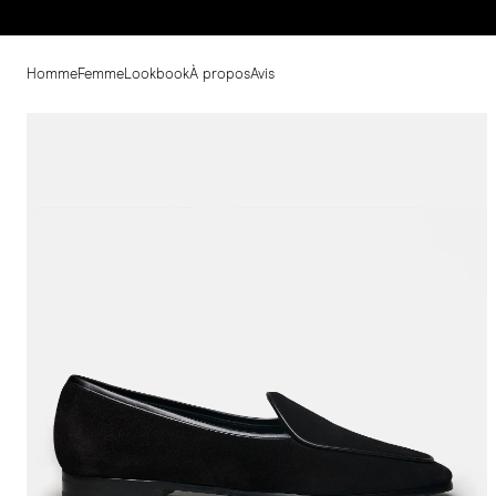
Homme
Femme
Lookbook
À propos
Avis