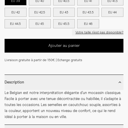
EU 39
EU 40
EU 40.5
EU 41
EU 41.5
EU 42
EU 42.5
EU 43
EU 43.5
EU 44
EU 44.5
EU 45
EU 45.5
EU 46
Votre taille n'est pas disponible?
Ajouter au panier
Livraison gratuite à partir de 150€ | Echange gratuits
Description
Le Belgian est notre interprétation élégante d’un mocassin classique. 
Facile à porter avec une tenue décontractée ou habillée, il s’adapte à 
toutes les occasions. Les semelles en caoutchouc souple, assorties à 
la couleur, apportent un nouveau niveau de confort, ce qui le rend 
idéal à porter à la maison ou en ville.