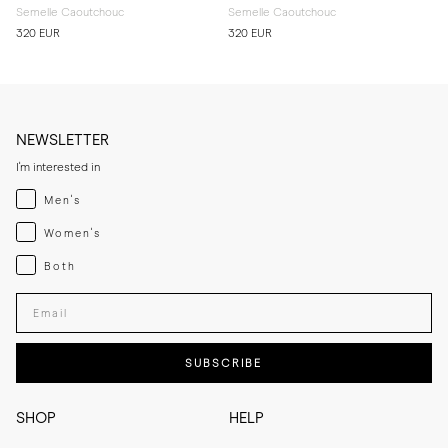
Semelle Caoutchouc
Semelle Caoutchouc
320 EUR
320 EUR
NEWSLETTER
I'm interested in
Menswear
Men's
Womenswear
Women's
Both
Both
Enter your email adress
SUBSCRIBE
SHOP
HELP