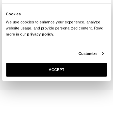
* Rangez les mules dans un endroit frais et sec, à l’abri de la lumière 
directe.
Cookies
We use cookies to enhance your experience, analyze
website usage, and provide personalized content. Read
more in our
privacy policy
.
The Cedar Shoe Tree
The Sock
Customize
Mi-Bas – Marron Fil d'Éco
40 EUR
20 EUR
ACCEPT
Ajouter au panier
Ajouter au pan