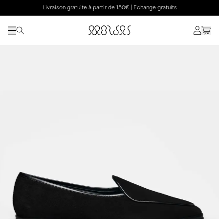
Livraison gratuite à partir de 150€ | Echange gratuits