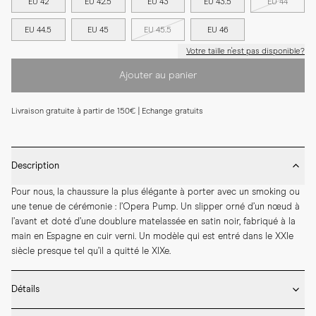
EU 42
EU 42.5
EU 43
EU 43.5
EU 44
EU 44.5
EU 45
EU 45.5
EU 46
Votre taille n'est pas disponible?
Ajouter au panier
Livraison gratuite à partir de 150€ | Echange gratuits
Description
Pour nous, la chaussure la plus élégante à porter avec un smoking ou 
une tenue de cérémonie : l’Opera Pump. Un slipper orné d’un nœud à 
l’avant et doté d’une doublure matelassée en satin noir, fabriqué à la 
main en Espagne en cuir verni. Un modèle qui est entré dans le XXIe 
siècle presque tel qu’il a quitté le XIXe.
Détails
* Fabriqué à la main en Espagne
