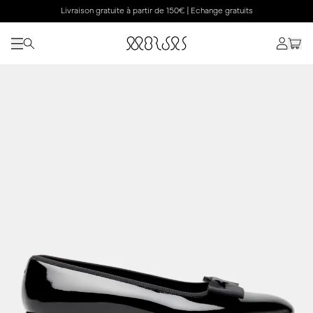
Livraison gratuite à partir de 150€ | Echange gratuits