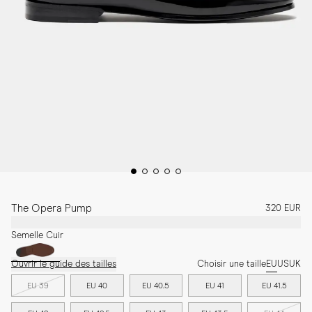
The Opera Pump
320 EUR
Semelle Cuir
Ouvrir le guide des tailles
Choisir une taille
EU
US
UK
EU 39
EU 40
EU 40.5
EU 41
EU 41.5