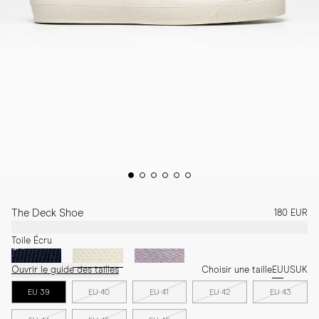
The Deck Shoe
180 EUR
Toile Écru
Ouvrir le guide des tailles
Choisir une taille
EU
US
UK
EU 39
EU 40
EU 41
EU 42
EU 43