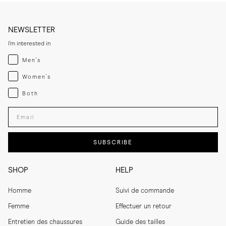
NEWSLETTER
I'm interested in
Menswear
Men's
Womenswear
Women's
Both
Both
Enter your email adress
SUBSCRIBE
SHOP
HELP
Homme
Suivi de commande
Femme
Effectuer un retour
Entretien des chaussures
Guide des tailles