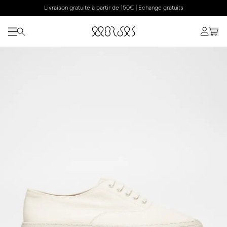
Livraison gratuite à partir de 150€ | Echange gratuits