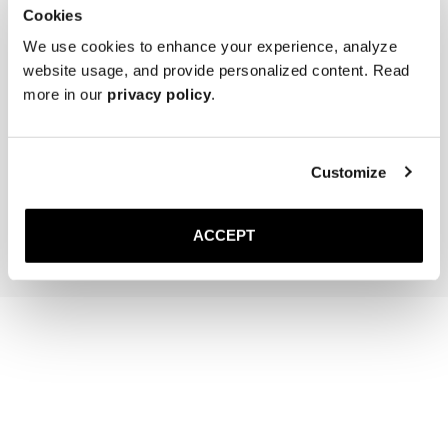
Cookies
We use cookies to enhance your experience, analyze
website usage, and provide personalized content. Read
more in our
privacy policy
.
The Belt
The Sock
Cuir Marron Tressé
Mi-Mollet – Blanc Cassé Fi
Boucle Dorée
20 EUR
Customize
140 EUR
Ajouter au pan
Ajouter au panier
ACCEPT