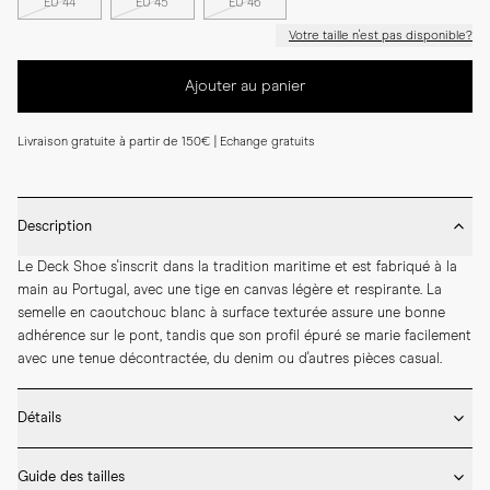
EU 44
EU 45
EU 46
Votre taille n'est pas disponible?
Ajouter au panier
Livraison gratuite à partir de 150€ | Echange gratuits
Description
Le Deck Shoe s'inscrit dans la tradition maritime et est fabriqué à la 
main au Portugal, avec une tige en canvas légère et respirante. La 
semelle en caoutchouc blanc à surface texturée assure une bonne 
adhérence sur le pont, tandis que son profil épuré se marie facilement 
avec une tenue décontractée, du denim ou d'autres pièces casual.
Détails
* Fabriqué à la main au Portugal

Guide des tailles
* Tige en canvas de coton résistant
