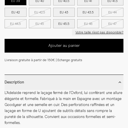
EU 39
EU 40
EU 40.5
EU 41
EU 41.5
EU 42
EU 42.5
EU 43
EU 43.5
EU 44
EU 44.5
EU 45
EU 45.5
EU 46
EU 47
Votre taille n'est pas disponible?
Ajouter au panier
Livraison gratuite à partir de 150€ | Echange gratuits
Description
L’Adelaide reprend le laçage fermé de l’Oxford, lui conférant une allure 
élégante et formelle. Fabriqué à la main en Espagne avec un montage 
Goodyear et une semelle en cuir. Des perforations raffinées et un 
laçage en forme de U ajoutent de subtils détails sans rompre la 
pureté de la silhouette. Convient aux occasions formelles et semi-
formelles.