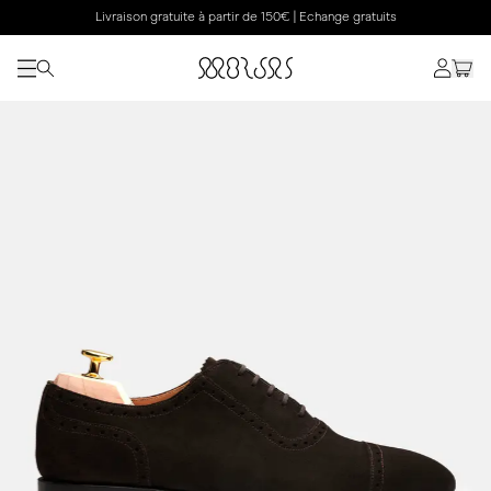
Livraison gratuite à partir de 150€ | Echange gratuits