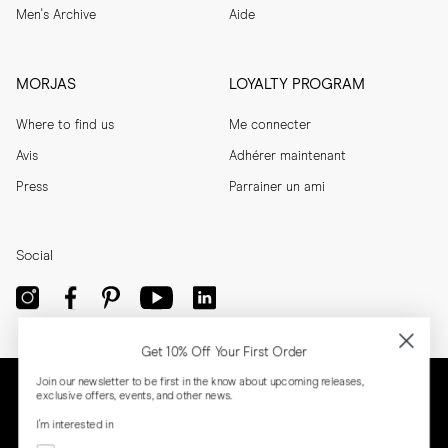
Men's Archive
Aide
MORJAS
LOYALTY PROGRAM
Where to find us
Me connecter
Avis
Adhérer maintenant
Press
Parrainer un ami
Social
Get 10% Off Your First Order
Join our newsletter to be first in the know about upcoming releases,
exclusive offers, events, and other news.
I'm interested in