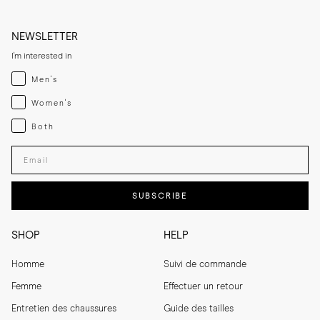
NEWSLETTER
I'm interested in
Menswear
Men's
Womenswear
Women's
Both
Both
Enter your email adress
SUBSCRIBE
SHOP
HELP
Homme
Suivi de commande
Femme
Effectuer un retour
Entretien des chaussures
Guide des tailles