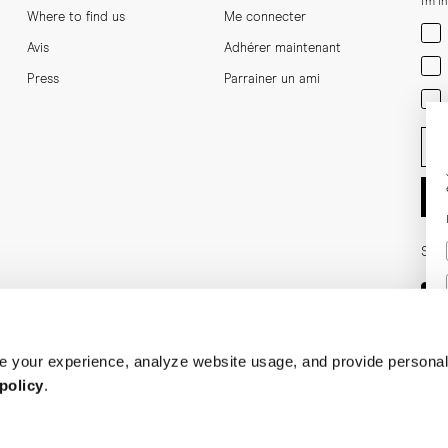
I'm i
Where to find us
Me connecter
Men
Avis
Adhérer maintenant
Wom
Press
Parrainer un ami
Bot
Ent
Soci
 your experience, analyze website usage, and provide personal
policy
.