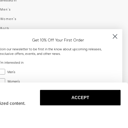
nterested in
swear
Men's
enswear
Women's
h
Both
er your email adress
Get 10% Off Your First Order
Join our newsletter to be first in the know about upcoming releases,
exclusive offers, events, and other news.
SUBSCRIBE
I'm interested in
Menswear
al
Men's
Women's
Women's
Both
Both
ACCEPT
Email
ized content.
SUBSCRIBE
Privacy
Terms
Cookies
Press