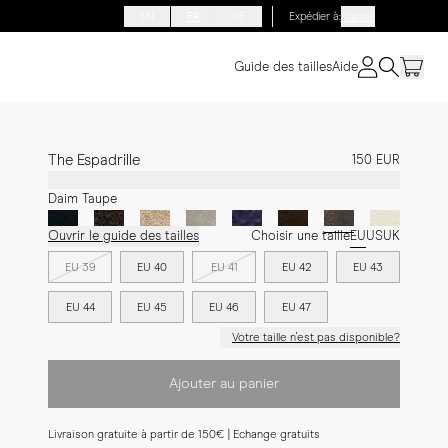
EN
FR
DE
Expédier à
:
France
Guide des tailles
Aide
The Espadrille
150 EUR
Daim Taupe
Ouvrir le guide des tailles
Choisir une taille
EU
US
UK
EU 39
EU 40
EU 41
EU 42
EU 43
EU 44
EU 45
EU 46
EU 47
Votre taille n'est pas disponible?
Ajouter au panier
Livraison gratuite à partir de 150€ | Echange gratuits