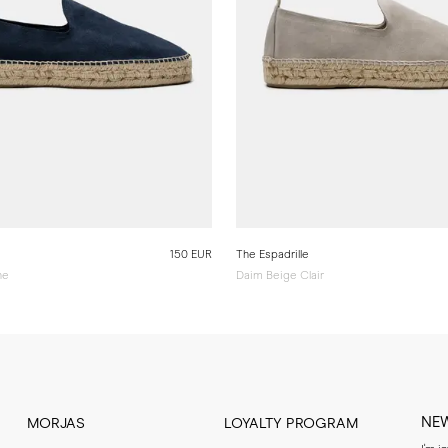
150 EUR
The Espadrille
ne
Daim Beige Clair
NE
MORJAS
LOYALTY PROGRAM