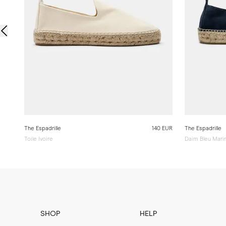
The Espadrille
140 EUR
The Espadrille
Toile Ivoire
Daim Bleu Mari
SHOP
HELP