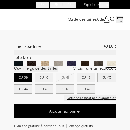
EN
FR
DE
Expédier à
:
France
Guide des tailles
Aide
The Espadrille
140 EUR
Toile Ivoire
Ouvrir le guide des tailles
Choisir une taille
EU
US
UK
EU 39
EU 40
EU 41
EU 42
EU 43
EU 44
EU 45
EU 46
EU 47
Votre taille n'est pas disponible?
Ajouter au panier
Livraison gratuite à partir de 150€ | Echange gratuits