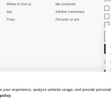
I'm i
Where to find us
Me connecter
Men
Avis
Adhérer maintenant
Wom
Press
Parrainer un ami
Bot
Ent
Soci
 your experience, analyze website usage, and provide personal
policy
.