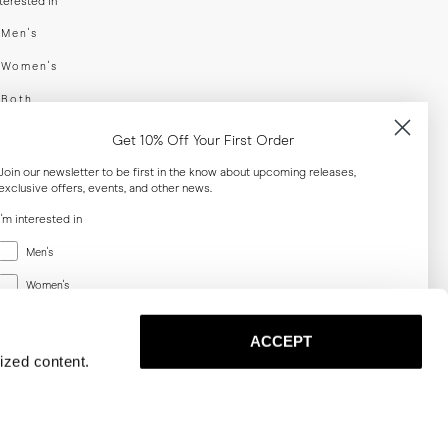
nterested in
swear
Men's
enswear
Women's
h
Both
er your email adress
Get 10% Off Your First Order
Join our newsletter to be first in the know about upcoming releases,
exclusive offers, events, and other news.
SUBSCRIBE
I'm interested in
Menswear
al
Men's
Women's
Women's
Both
Both
ACCEPT
Email
ized content.
SUBSCRIBE
Privacy
Terms
Cookies
Press