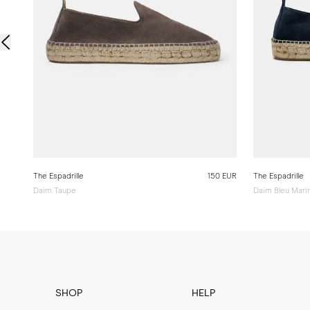
The Espadrille
150 EUR
The Espadrille
Daim Taupe
Daim Bleu Mari
SHOP
HELP