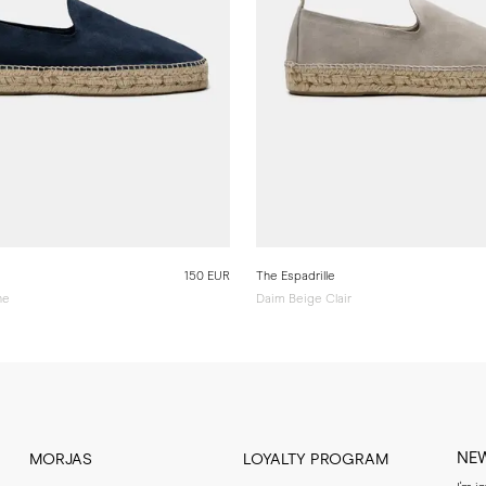
150 EUR
The Espadrille
ne
Daim Beige Clair
NE
MORJAS
LOYALTY PROGRAM