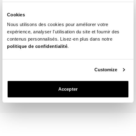
* En cas de port régulier par temps humide, l’ajout d’une fine semelle 
en caoutchouc est recommandé pour améliorer l’adhérence et 
Cookies
prolonger la durée de vie.

* Rangez les loafers dans un endroit frais et sec, à l’abri de la lumière 
Nous utilisons des cookies pour améliorer votre
directe.
expérience, analyser l'utilisation du site et fournir des
contenus personnalisés. Lisez-en plus dans notre
politique de confidentialité
.
The Cedar Shoe Tree
The Sock
Customize
Mi-Bas – Bleu Marine Fil d
40 EUR
20 EUR
Accepter
Ajouter au panier
Ajouter au pan