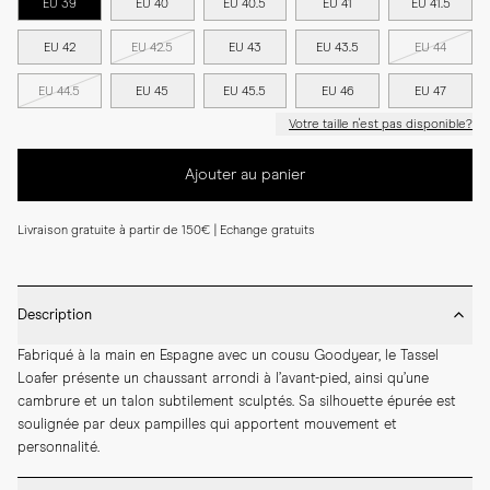
EU 39
EU 40
EU 40.5
EU 41
EU 41.5
EU 42
EU 42.5
EU 43
EU 43.5
EU 44
EU 44.5
EU 45
EU 45.5
EU 46
EU 47
Votre taille n'est pas disponible?
Ajouter au panier
Livraison gratuite à partir de 150€ | Echange gratuits
Description
Fabriqué à la main en Espagne avec un cousu Goodyear, le Tassel 
Loafer présente un chaussant arrondi à l’avant-pied, ainsi qu’une 
cambrure et un talon subtilement sculptés. Sa silhouette épurée est 
soulignée par deux pampilles qui apportent mouvement et 
personnalité.