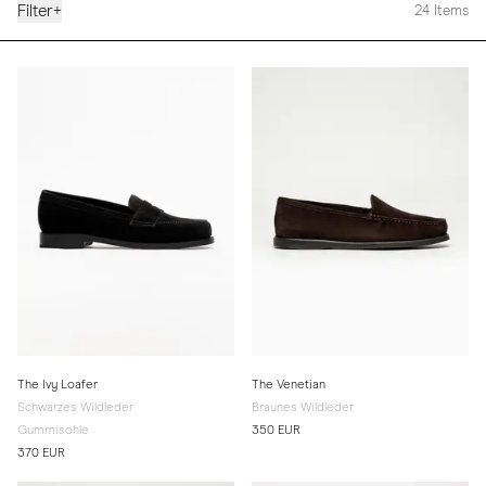
Filter
+
24
Items
The Ivy Loafer
The Venetian
Schwarzes Wildleder
Braunes Wildleder
Gummisohle
350 EUR
370 EUR