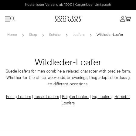
Kostenloser Versand ab 150€ | Kostenloser Umtausch
Home
Shop
Schuhe
Loafers
Wildleder-Loafer
Wildleder-Loafer
Suede loafers for men combine a relaxed character with precise form.
Whether for the office, weekends, or evenings, they adapt effortlessly
to different occasions.
Penny Loafers
|
Tassel Loafers
|
Belgian Loafers
|
Ivy Loafers
|
Horsebit
Loafers