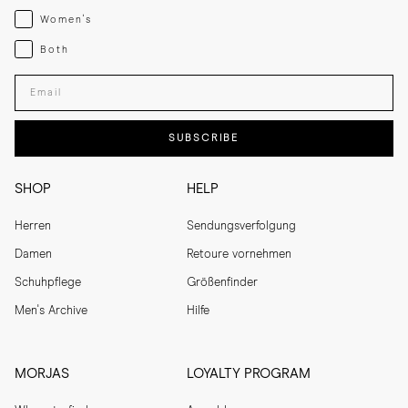
Womenswear
Women's
Both
Both
Enter your email adress
SUBSCRIBE
SHOP
HELP
Herren
Sendungsverfolgung
Damen
Retoure vornehmen
Schuhpflege
Größenfinder
Men's Archive
Hilfe
MORJAS
LOYALTY PROGRAM