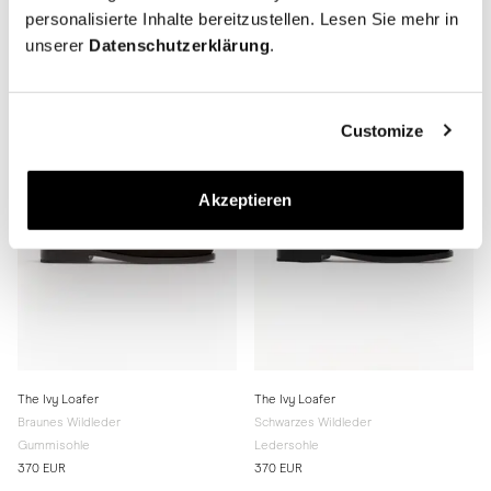
Sandfarbenes Wildleder – Ungefüttert
Braunes Wildleder
personalisierte Inhalte bereitzustellen. Lesen Sie mehr in
Ledersohle
Ledersohle
unserer
Datenschutzerklärung
.
400 EUR
370 EUR
Customize
Akzeptieren
The Ivy Loafer
The Ivy Loafer
Braunes Wildleder
Schwarzes Wildleder
Gummisohle
Ledersohle
370 EUR
370 EUR