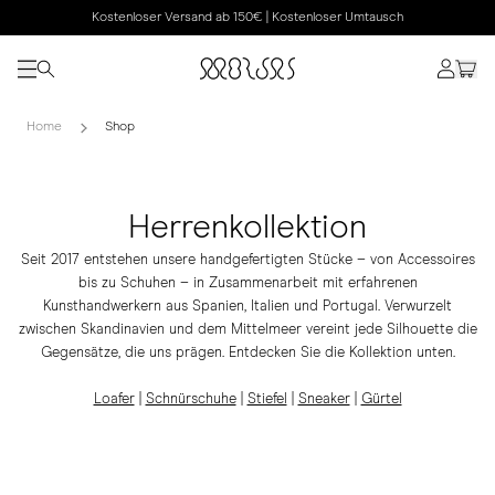
Kostenloser Versand ab 150€ | Kostenloser Umtausch
Home
Shop
Herrenkollektion
Seit 2017 entstehen unsere handgefertigten Stücke – von Accessoires
bis zu Schuhen – in Zusammenarbeit mit erfahrenen
Kunsthandwerkern aus Spanien, Italien und Portugal. Verwurzelt
zwischen Skandinavien und dem Mittelmeer vereint jede Silhouette die
Gegensätze, die uns prägen. Entdecken Sie die Kollektion unten.
Loafer
|
Schnürschuhe
|
Stiefel
|
Sneaker
|
Gürtel