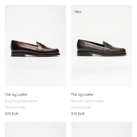
Neu
The Ivy Loafer
The Ivy Loafer
Burgundy Kalbsleder
Braunes Grain-Leder
Gummisohle
Gummisohle
370 EUR
370 EUR