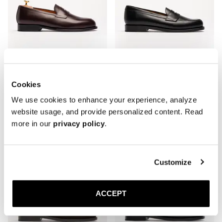
Cookies
The Penny Loafer
The Ivy Loafer
We use cookies to enhance your experience, analyze
Burgundy Kalbsleder
Schwarzes Kalbsleder
website usage, and provide personalized content. Read
Gummisohle
Ledersohle
more in our
privacy policy
.
350 EUR
370 EUR
Customize
ACCEPT