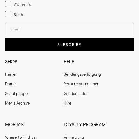
Womenswear
Women's
Both
Both
Enter your email adress
SUBSCRIBE
SHOP
HELP
Herren
Sendungsverfolgung
Damen
Retoure vornehmen
Schuhpflege
Größenfinder
Men's Archive
Hilfe
MORJAS
LOYALTY PROGRAM
Where to find us
Anmeldung