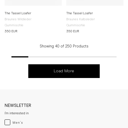
The Tassel Loafer
The Tassel Loafer
Braunes Wildleder
Braunes Kalbsleder
Gummisohle
Gummisohle
350 EUR
350 EUR
Showing 40 of 250 Products
Load More
NEWSLETTER
I'm interested in
Menswear
Men's