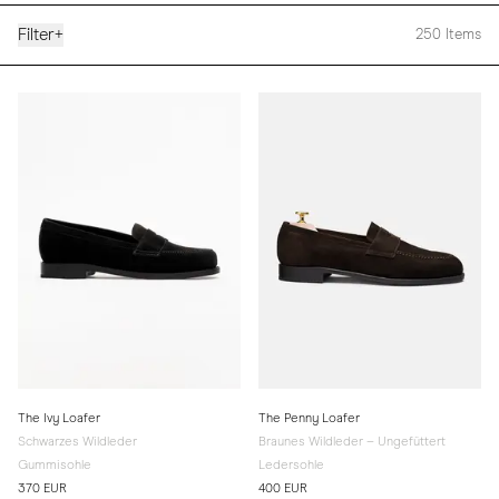
Filter
+
250
Items
The Ivy Loafer
The Penny Loafer
Schwarzes Wildleder
Braunes Wildleder – Ungefüttert
Gummisohle
Ledersohle
370 EUR
400 EUR