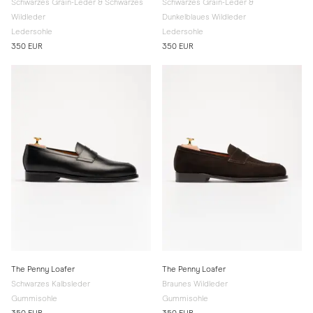
Schwarzes Grain-Leder & Schwarzes
Schwarzes Grain-Leder &
Wildleder
Dunkelblaues Wildleder
Ledersohle
Ledersohle
350 EUR
350 EUR
The Penny Loafer
The Penny Loafer
Schwarzes Kalbsleder
Braunes Wildleder
Gummisohle
Gummisohle