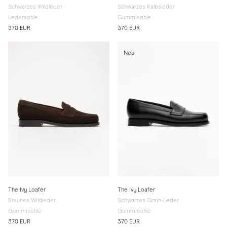
Schwarzes Wildleder
Schwarzes Kalbsleder
Ledersohle
Gummisohle
370 EUR
370 EUR
Neu
The Ivy Loafer
The Ivy Loafer
Braunes Wildleder
Schwarzes Grain-Leder
Gummisohle
Gummisohle
370 EUR
370 EUR