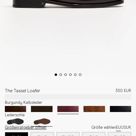
The Tassel Loafer
350 EUR
Burgundy Kalbsleder
Ledersohle
Größenratgeber öffnen
Größe wählen
EU
US
UK