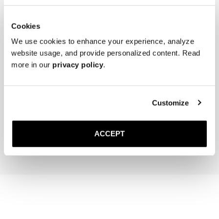
Langlebigkeit zu erzielen.

Tragegefühl.
* Bewahren Sie die Loafer kühl, trocken und geschützt vor direktem 
Sonnenlicht auf.
Cookies
We use cookies to enhance your experience, analyze
website usage, and provide personalized content. Read
more in our
privacy policy
.
The Cedar Shoe Tree
The Sock
Customize
Dunkelblau Gerippt – Kni
40 EUR
20 EUR
ACCEPT
In den Warenkorb
In den Warenk