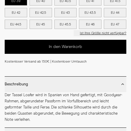
EU 39
EU 40
EU 40.5
EU 41
EU 41.5
EU 42
EU 42.5
EU 43
EU 43.5
EU 44
EU 44.5
EU 45
EU 45.5
EU 46
EU 47
Ist Ihre Größe nicht verfügbar?
In den Warenkorb
Kostenloser Versand ab 150€ | Kostenloser Umtausch
Beschreibung
Der Tassel Loafer wird in Spanien von Hand gefertigt, mit Goodyear-
Rahmen, abgerundeter Passform im Vorfußbereich und leicht 
geformter Taille und Ferse. Die schlanke Silhouette wird durch die 
beiden Quasten abgerundet, die Bewegung und charakteristische 
Note verleihen.