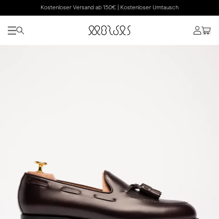
Kostenloser Versand ab 150€ | Kostenloser Umtausch