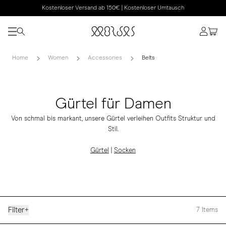
Kostenloser Versand ab 150€ | Kostenloser Umtausch
Home
Women
Accessories
Belts
Gürtel für Damen
Von schmal bis markant, unsere Gürtel verleihen Outfits Struktur und
Stil.
Gürtel
|
Socken
Filter
+
7
Items