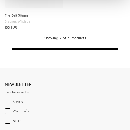
The Belt 50mm
Braunes Wildleder
160 EUR
Showing 7 of 7 Products
NEWSLETTER
I'm interested in
Menswear
Men's
Womenswear
Women's
Both
Both