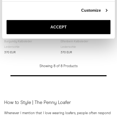
Customize
ACCEPT
The Penny Loafer
The Penny Loafer
Burgundy Kalbsleder
Elfenbein Kalbsleder
Ledersohle
Ledersohle
370 EUR
370 EUR
Showing 8 of 8 Products
How to Style | The Penny Loafer
Whenever I mention that I love wearing loafers, people often respond