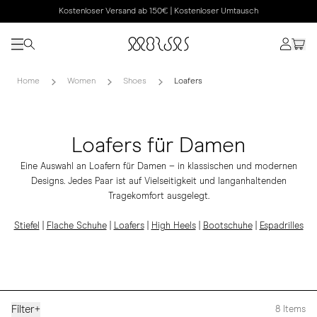
Kostenloser Versand ab 150€ | Kostenloser Umtausch
Home
Women
Shoes
Loafers
Loafers für Damen
Eine Auswahl an Loafern für Damen – in klassischen und modernen
Designs. Jedes Paar ist auf Vielseitigkeit und langanhaltenden
Tragekomfort ausgelegt.
Stiefel
|
Flache Schuhe
|
Loafers
|
High Heels
|
Bootschuhe
|
Espadrilles
Filter
+
8
Items