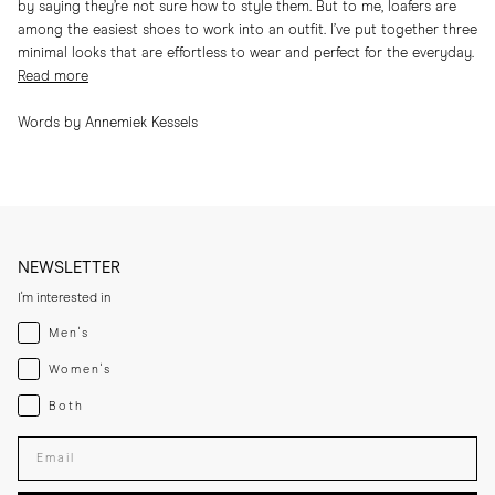
by saying they’re not sure how to style them. But to me, loafers are
among the easiest shoes to work into an outfit. I’ve put together three
minimal looks that are effortless to wear and perfect for the everyday.
Read more
Words by Annemiek Kessels
NEWSLETTER
I'm interested in
Menswear
Men's
Womenswear
Women's
Both
Both
Enter your email adress