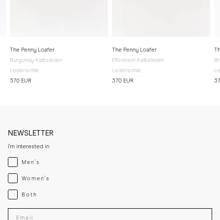
The Penny Loafer
The Penny Loafer
Th
Burgundy Kalbsleder
Elfenbein Kalbsleder
Br
Ledersohle
Ledersohle
Le
370 EUR
370 EUR
3
NEWSLETTER
I'm interested in
Menswear
Men's
Womenswear
Women's
Both
Both
Enter your email adress