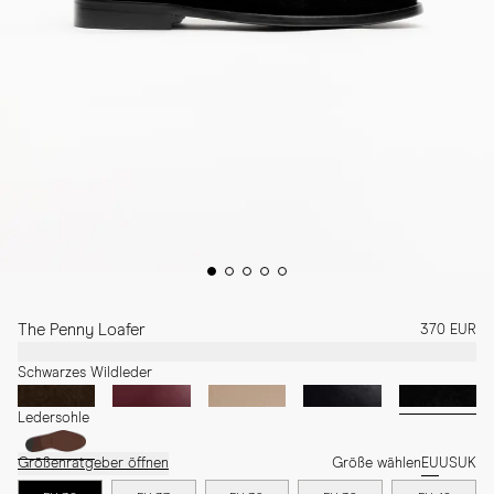
The Penny Loafer
370 EUR
Schwarzes Wildleder
Ledersohle
Größenratgeber öffnen
Größe wählen
EU
US
UK