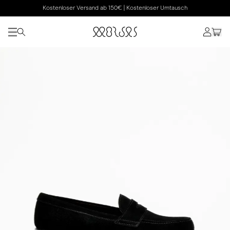
Kostenloser Versand ab 150€ | Kostenloser Umtausch