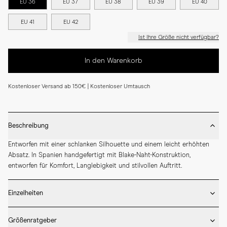
EU 36
EU 37
EU 38
EU 39
EU 40
EU 41
EU 42
Ist Ihre Größe nicht verfügbar?
In den Warenkorb
Kostenloser Versand ab 150€ | Kostenloser Umtausch
Beschreibung
Entworfen mit einer schlanken Silhouette und einem leicht erhöhten 
Absatz. In Spanien handgefertigt mit Blake-Naht-Konstruktion, 
entworfen für Komfort, Langlebigkeit und stilvollen Auftritt.
Einzelheiten
* Von Hand gefertigt in Spanien

Größenratgeber
* Volllederfutter
