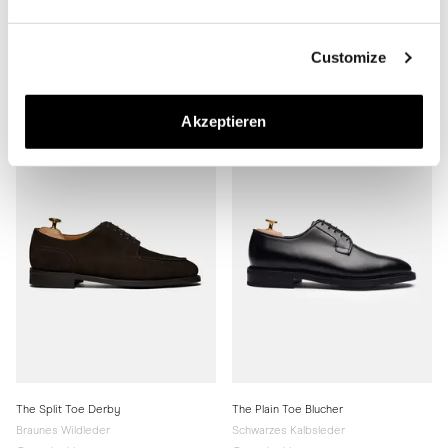
The Split Toe Derby
The Split Toe Derby
Braunes Grain-Leder
Schwarzes Kalbsleder
Customize
Gummisohle
Gummisohle
370 EUR
370 EUR
Akzeptieren
The Split Toe Derby
The Plain Toe Blucher
Braunes Wildleder
Schwarzes Kalbsleder