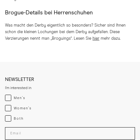
Brogue-Details bei Herrenschuhen
Was macht den Derby eigentlich so besonders? Sicher sind Ihnen
schon die kleinen Lochungen bei dem Derby aufgefallen. Diese
Verzierungen nennt man „Broguings“. Lesen Sie
hier
mehr dazu.
NEWSLETTER
I'm interested in
Menswear
Men's
Womenswear
Women's
Both
Both
Enter your email adress