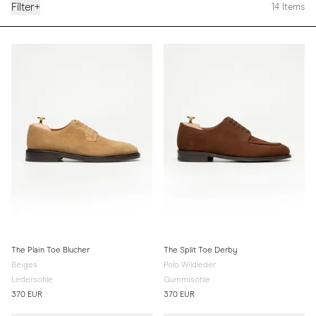
Filter
+
14
Items
The Plain Toe Blucher
The Split Toe Derby
Beiges
Polo Wildleder
Ledersohle
Gummisohle
370 EUR
370 EUR