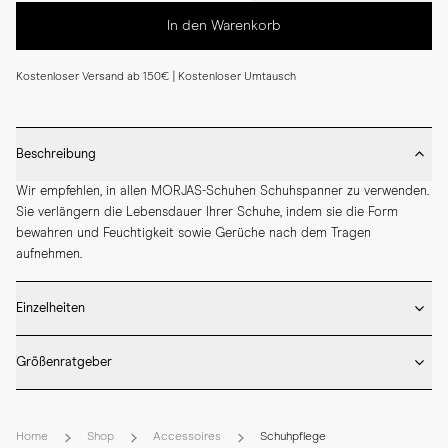
In den Warenkorb
Kostenloser Versand ab 150€ | Kostenloser Umtausch
Beschreibung
Wir empfehlen, in allen MORJAS-Schuhen Schuhspanner zu verwenden. 
Sie verlängern die Lebensdauer Ihrer Schuhe, indem sie die Form 
bewahren und Feuchtigkeit sowie Gerüche nach dem Tragen 
aufnehmen.
Einzelheiten
* Gefertigt aus natürlichem Zedernholz

Größenratgeber
* Passgenau für Standardgrößen

* Entspricht der üblichen Größe
Größengetreu. Passt für zwei Größen. Beispiel: Wählen Sie UK6 in 
unserem Schuhspanner für UK6 und UK6.5 in unseren Schuhen. Öffne 
Home
Shop
Accessoires
Schuhpflege
Leitfaden zur Schuhgröße