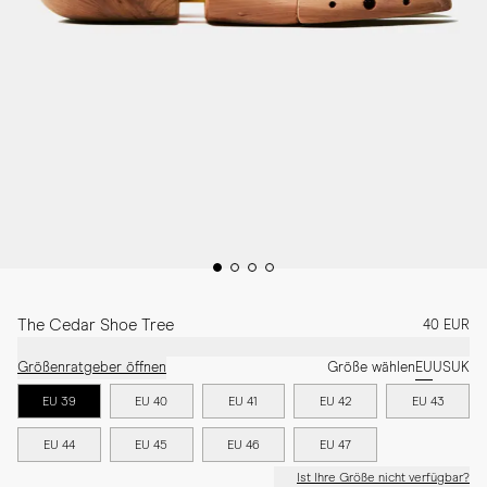
The Cedar Shoe Tree
40 EUR
Größenratgeber öffnen
Größe wählen
EU
US
UK
EU 39
EU 40
EU 41
EU 42
EU 43
EU 44
EU 45
EU 46
EU 47
Ist Ihre Größe nicht verfügbar?