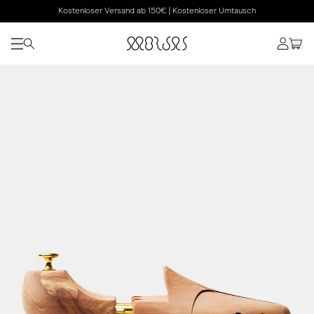
Kostenloser Versand ab 150€ | Kostenloser Umtausch