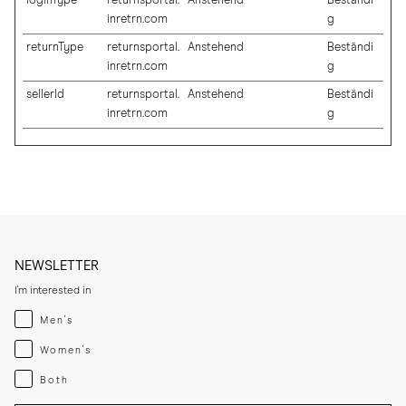
loginType
returnsportal.
Anstehend
Beständi
inretrn.com
g
returnType
returnsportal.
Anstehend
Beständi
inretrn.com
g
sellerId
returnsportal.
Anstehend
Beständi
inretrn.com
g
NEWSLETTER
I'm interested in
Menswear
Men's
Womenswear
Women's
Both
Both