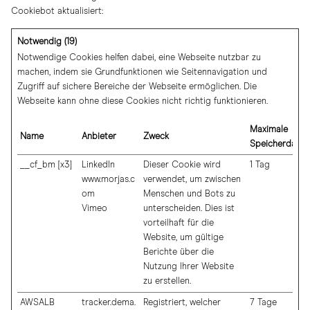
Cookiebot
aktualisiert:
Notwendig (19)
Notwendige Cookies helfen dabei, eine Webseite nutzbar zu
machen, indem sie Grundfunktionen wie Seitennavigation und
Zugriff auf sichere Bereiche der Webseite ermöglichen. Die
Webseite kann ohne diese Cookies nicht richtig funktionieren.
Maximale
Name
Anbieter
Zweck
Speicherdauer
__cf_bm [x3]
LinkedIn
Dieser Cookie wird
1 Tag
www.morjas.c
verwendet, um zwischen
om
Menschen und Bots zu
Vimeo
unterscheiden. Dies ist
vorteilhaft für die
Website, um gültige
Berichte über die
Nutzung Ihrer Website
zu erstellen.
AWSALB
tracker.dema.
Registriert, welcher
7 Tage