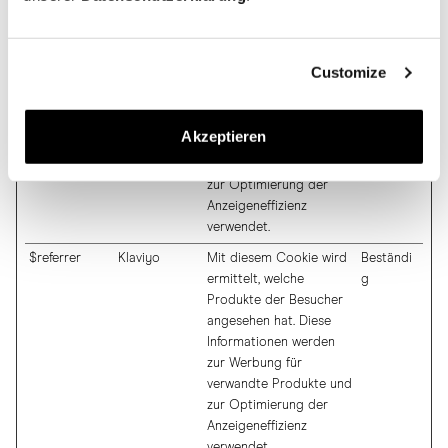
Speicherdauer
$last_referrer
Klaviyo
Mit diesem Cookie wird
Beständi
ermittelt, welche
g
Customize
Produkte der Besucher
angesehen hat. Diese
Informationen werden
Akzeptieren
zur Werbung für
verwandte Produkte und
zur Optimierung der
Anzeigeneffizienz
verwendet.
$referrer
Klaviyo
Mit diesem Cookie wird
Beständi
ermittelt, welche
g
Produkte der Besucher
angesehen hat. Diese
Informationen werden
zur Werbung für
verwandte Produkte und
zur Optimierung der
Anzeigeneffizienz
verwendet.