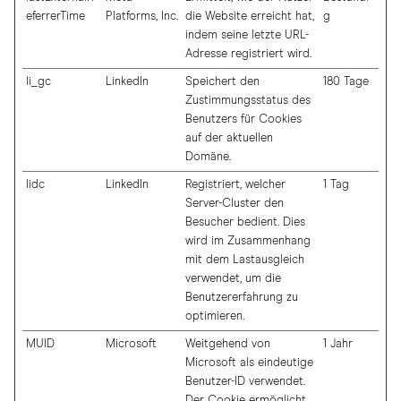
eferrerTime
Platforms, Inc.
die Website erreicht hat,
g
indem seine letzte URL-
Adresse registriert wird.
li_gc
LinkedIn
Speichert den
180 Tage
Zustimmungsstatus des
Benutzers für Cookies
auf der aktuellen
Domäne.
lidc
LinkedIn
Registriert, welcher
1 Tag
Server-Cluster den
Besucher bedient. Dies
wird im Zusammenhang
mit dem Lastausgleich
verwendet, um die
Benutzererfahrung zu
optimieren.
MUID
Microsoft
Weitgehend von
1 Jahr
Microsoft als eindeutige
Benutzer-ID verwendet.
Der Cookie ermöglicht