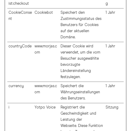
ist:checkout
g
CookieConse
Cookiebot
Speichert den
1 Jahr
nt
Zustimmungsstatus des
Benutzers für Cookies
auf der aktuellen
Domäne.
countryCode
www.morjas.c
Dieser Cookie wird
1 Jahr
om
verwendet, um die vom
Besucher ausgewählte
bevorzugte
Ländereinstellung
festzulegen.
currency
www.morjas.c
Speichert die
1 Jahr
om
Währungseinstellungen
des Benutzers.
i
Yotpo Voice
Registriert die
Sitzung
Geschwindigkeit und
Leistung der
Webseite. Diese Funktion