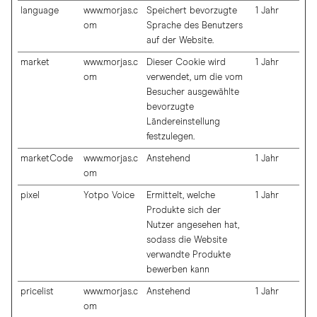
language
www.morjas.c
Speichert bevorzugte
1 Jahr
om
Sprache des Benutzers
auf der Website.
market
www.morjas.c
Dieser Cookie wird
1 Jahr
om
verwendet, um die vom
Besucher ausgewählte
bevorzugte
Ländereinstellung
festzulegen.
marketCode
www.morjas.c
Anstehend
1 Jahr
om
pixel
Yotpo Voice
Ermittelt, welche
1 Jahr
Produkte sich der
Nutzer angesehen hat,
sodass die Website
verwandte Produkte
bewerben kann
pricelist
www.morjas.c
Anstehend
1 Jahr
om