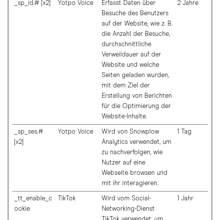
_sp_id.# [x2]
Yotpo Voice
Erfasst Daten über
2 Jahre
Besuche des Benutzers
auf der Website, wie z. B.
die Anzahl der Besuche,
durchschnittliche
Verweildauer auf der
Website und welche
Seiten geladen wurden,
mit dem Ziel der
Erstellung von Berichten
für die Optimierung der
Website-Inhalte.
_sp_ses.#
Yotpo Voice
Wird von Snowplow
1 Tag
[x2]
Analytics verwendet, um
zu nachverfolgen, wie
Nutzer auf eine
Webseite browsen und
mit ihr interagieren.
_tt_enable_c
TikTok
Wird vom Social-
1 Jahr
ookie
Networking-Dienst
TikTok verwendet, um