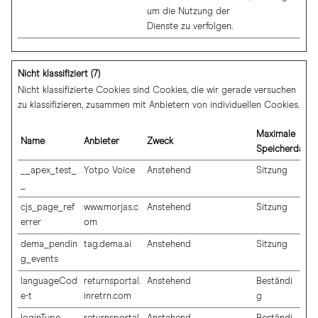
um die Nutzung der
Dienste zu verfolgen.
Nicht klassifiziert (7)
Nicht klassifizierte Cookies sind Cookies, die wir gerade versuchen
zu klassifizieren, zusammen mit Anbietern von individuellen Cookies.
Maximale
Name
Anbieter
Zweck
Speicherdauer
__apex_test_
Yotpo Voice
Anstehend
Sitzung
_
cjs_page_ref
www.morjas.c
Anstehend
Sitzung
errer
om
dema_pendin
tag.dema.ai
Anstehend
Sitzung
g_events
languageCod
returnsportal.
Anstehend
Beständi
e-t
inretrn.com
g