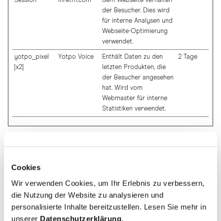
Session
inretrn.com
dem Webseite-Verhalten
der Besucher. Dies wird
für interne Analysen und
Webseite-Optimierung
verwendet.
yotpo_pixel
Yotpo Voice
Enthält Daten zu den
2 Tage
[x2]
letzten Produkten, die
der Besucher angesehen
hat. Wird vom
Webmaster für interne
Statistiken verwendet.
Marketing (42)
Marketing-Cookies werden verwendet, um Besuchern auf
Webseiten zu folgen. Die Absicht ist, Anzeigen zu zeigen, die
Cookies
relevant und ansprechend für den einzelnen Benutzer sind und
Wir verwenden Cookies, um Ihr Erlebnis zu verbessern,
daher wertvoller für Publisher und werbetreibende Drittparteien
die Nutzung der Website zu analysieren und
sind.
personalisierte Inhalte bereitzustellen. Lesen Sie mehr in
Maximale
unserer
Datenschutzerklärung
.
Name
Anbieter
Zweck