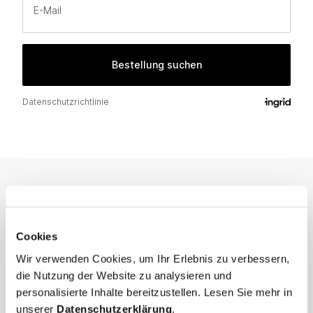
NEWSLETTER
I'm interested in
Cookies
Menswear
Men's
Wir verwenden Cookies, um Ihr Erlebnis zu verbessern,
Womenswear
Women's
die Nutzung der Website zu analysieren und
Both
Both
personalisierte Inhalte bereitzustellen. Lesen Sie mehr in
unserer
Datenschutzerklärung
.
Enter your email adress