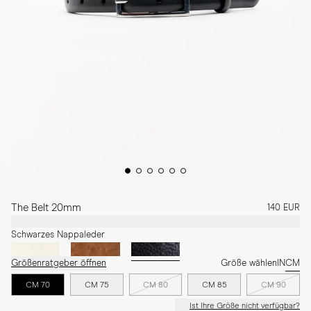
The Belt 20mm
140 EUR
Schwarzes Nappaleder
Größenratgeber öffnen
Größe wählen
IN
CM
CM 70
CM 75
CM 80
CM 85
CM 90
Ist Ihre Größe nicht verfügbar?