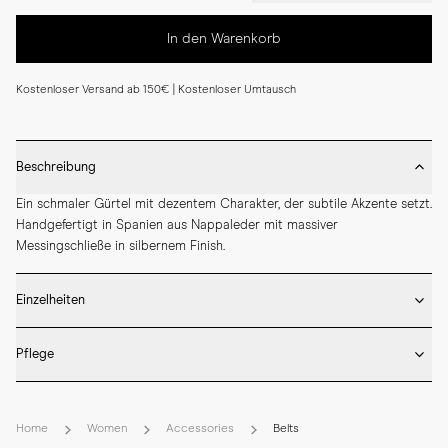
In den Warenkorb
Kostenloser Versand ab 150€ | Kostenloser Umtausch
Beschreibung
Ein schmaler Gürtel mit dezentem Charakter, der subtile Akzente setzt. 
Handgefertigt in Spanien aus Nappaleder mit massiver 
Messingschließe in silbernem Finish.
Einzelheiten
* Hergestellt in Spanien

Pflege
* 20 mm Breite

* Nappaleder

* Wischen Sie die Gürteloberfläche nach dem Tragen vorsichtig ab, 
* Massive Messingschließe in Silber
um Staub und leichte Spuren zu entfernen.

Home
Women
Accessories
Belts
* Tragen Sie bei Bedarf sparsam eine neutrale Creme auf, wenn das 