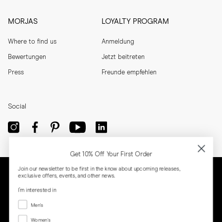
MORJAS
LOYALTY PROGRAM
Where to find us
Anmeldung
Bewertungen
Jetzt beitreten
Press
Freunde empfehlen
Social
Get 10% Off Your First Order
Join our newsletter to be first in the know about upcoming releases,
exclusive offers, events, and other news.
I'm interested in
Menswear
Men's
Women's
Women's