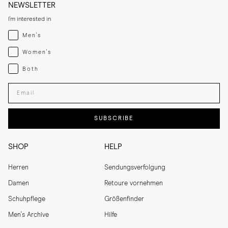
NEWSLETTER
I'm interested in
Menswear
Men's
Womenswear
Women's
Both
Both
Enter your email adress
SUBSCRIBE
SHOP
HELP
Herren
Sendungsverfolgung
Damen
Retoure vornehmen
Schuhpflege
Größenfinder
Men's Archive
Hilfe