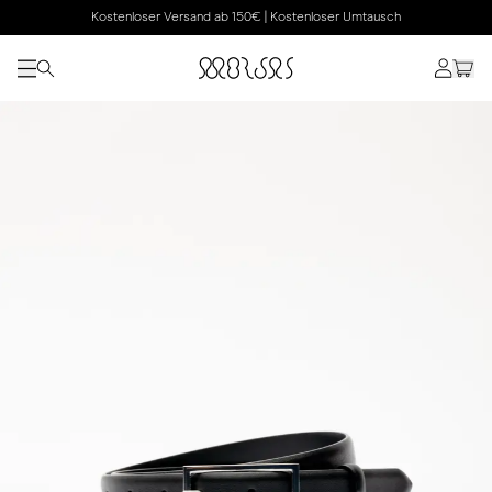
Kostenloser Versand ab 150€ | Kostenloser Umtausch