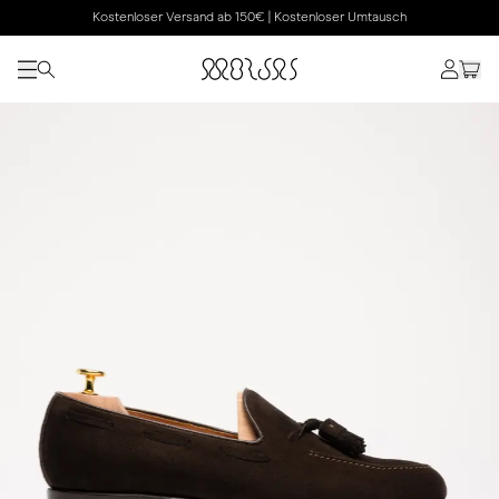
Kostenloser Versand ab 150€ | Kostenloser Umtausch