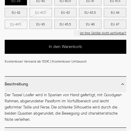
EU 39
EU 40
EU 40.5
EU 41
EU 41.5
EU 42
EU 42.5
EU 43
EU 43.5
EU 44
EU 44.5
EU 45
EU 45.5
EU 46
EU 47
Ist Ihre Größe nicht verfügbar?
In den Warenkorb
Kostenloser Versand ab 150€ | Kostenloser Umtausch
Beschreibung
Der Tassel Loafer wird in Spanien von Hand gefertigt, mit Goodyear-
Rahmen, abgerundeter Passform im Vorfußbereich und leicht 
geformter Taille und Ferse. Die schlanke Silhouette wird durch die 
beiden Quasten abgerundet, die Bewegung und charakteristische 
Note verleihen.