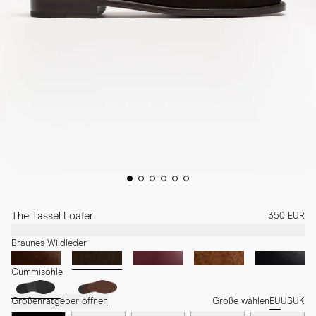
The Tassel Loafer
350 EUR
Braunes Wildleder
Gummisohle
Größenratgeber öffnen
Größe wählen
EU
US
UK