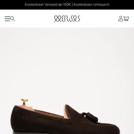
Kostenloser Versand ab 150€ | Kostenloser Umtausch