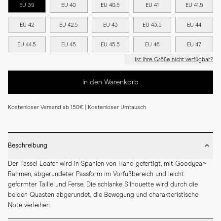
EU 39
EU 40
EU 40.5
EU 41
EU 41.5
EU 42
EU 42.5
EU 43
EU 43.5
EU 44
EU 44.5
EU 45
EU 45.5
EU 46
EU 47
Ist Ihre Größe nicht verfügbar?
In den Warenkorb
Kostenloser Versand ab 150€ | Kostenloser Umtausch
Beschreibung
Der Tassel Loafer wird in Spanien von Hand gefertigt, mit Goodyear-
Rahmen, abgerundeter Passform im Vorfußbereich und leicht 
geformter Taille und Ferse. Die schlanke Silhouette wird durch die 
beiden Quasten abgerundet, die Bewegung und charakteristische 
Note verleihen.