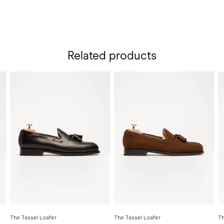
Related products
The Tassel Loafer
The Tassel Loafer
Th