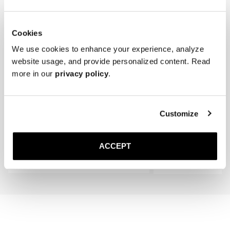
Inneren an die individuelle Fußform an – für ein noch besseres 
Tuch und milder Seife.

Tragegefühl.
* Bewahren Sie die Loafer kühl, trocken und geschützt vor direktem 
Sonnenlicht auf.
Cookies
We use cookies to enhance your experience, analyze
website usage, and provide personalized content. Read
more in our
privacy policy
.
The Cedar Shoe Tree
The Sock
Customize
Dunkelblau Gerippt – Kni
40 EUR
20 EUR
ACCEPT
In den Warenkorb
In den Warenk