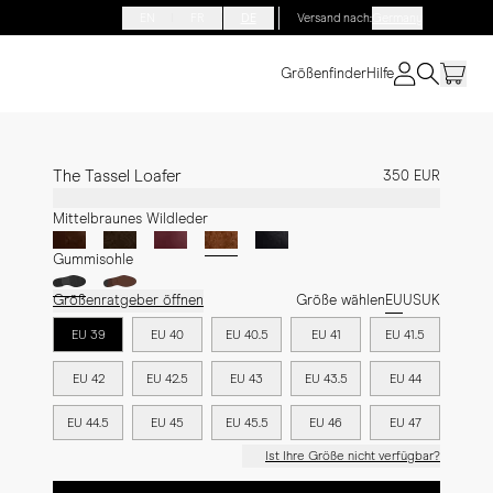
EN
FR
DE
Versand nach
:
Germany
Größenfinder
Hilfe
The Tassel Loafer
350 EUR
Mittelbraunes Wildleder
Gummisohle
Größenratgeber öffnen
Größe wählen
EU
US
UK
EU 39
EU 40
EU 40.5
EU 41
EU 41.5
EU 42
EU 42.5
EU 43
EU 43.5
EU 44
EU 44.5
EU 45
EU 45.5
EU 46
EU 47
Ist Ihre Größe nicht verfügbar?