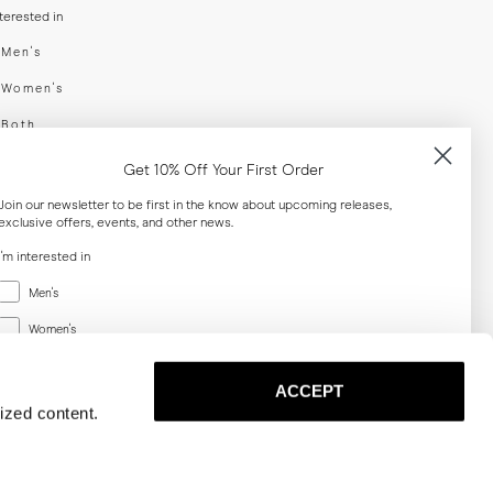
nterested in
swear
Men's
enswear
Women's
h
Both
er your email adress
Get 10% Off Your First Order
Join our newsletter to be first in the know about upcoming releases,
exclusive offers, events, and other news.
SUBSCRIBE
I'm interested in
Menswear
al
Men's
Women's
Women's
Both
Both
ACCEPT
Email
ized content.
SUBSCRIBE
Privacy
Terms
Cookies
Press