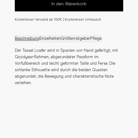
In den Warenkorb
Kostenloser Versand ab 150€ | Kostenloser Umtausch
Beschreibung
Einzelheiten
Größenratgeber
Pflege
Der Tassel Loafer wird in Spanien von Hand gefertigt, mit 
Goodyear-Rahmen, abgerundeter Passform im 
Vorfußbereich und leicht geformter Taille und Ferse. Die 
schlanke Silhouette wird durch die beiden Quasten 
abgerundet, die Bewegung und charakteristische Note 
verleihen.