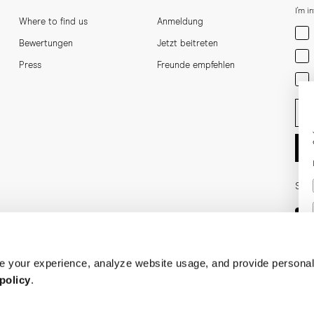
I'm i
Where to find us
Anmeldung
Men
Bewertungen
Jetzt beitreten
Wom
Press
Freunde empfehlen
Bot
Ent
Soci
 your experience, analyze website usage, and provide personal
policy
.