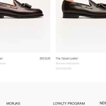
fer
350 EUR
The Tassel Loafer
leder
Braunes Kalbsleder
Gummisohle
NE
MORJAS
LOYALTY PROGRAM