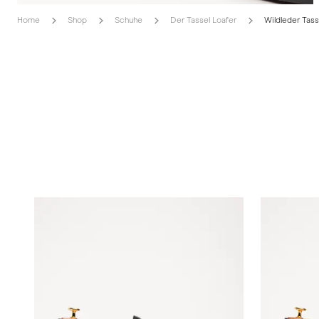
Home
Shop
Schuhe
Der Tassel Loafer
Wildleder Tass