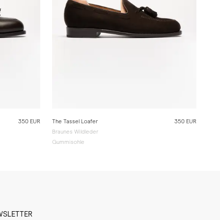
350 EUR
The Tassel Loafer
350 EUR
Braunes Wildleder
Gummisohle
WSLETTER