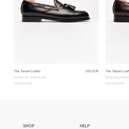
The Tassel Loafer
350 EUR
The Tassel Loa
Schwarzes Kalbsleder
Burgundy Kalbs
Gummisohle
Gummisohle
SHOP
HELP