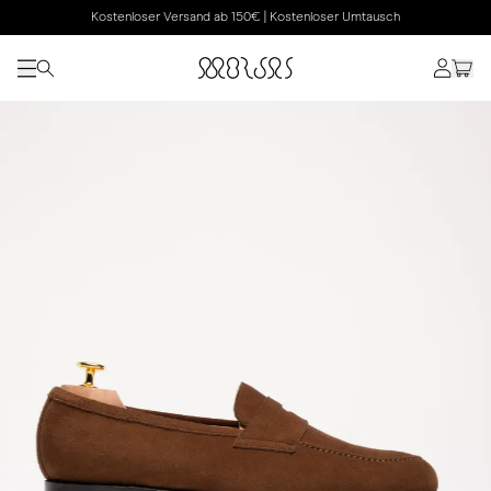
Kostenloser Versand ab 150€ | Kostenloser Umtausch