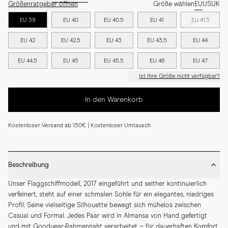
Größenratgeber öffnen
Größe wählen
EU
US
UK
EU 39
EU 40
EU 40.5
EU 41
EU 41.5
EU 42
EU 42.5
EU 43
EU 43.5
EU 44
EU 44.5
EU 45
EU 45.5
EU 46
EU 47
Ist Ihre Größe nicht verfügbar?
In den Warenkorb
Kostenloser Versand ab 150€ | Kostenloser Umtausch
Beschreibung
Unser Flaggschiffmodell, 2017 eingeführt und seither kontinuierlich 
verfeinert, steht auf einer schmalen Sohle für ein elegantes, niedriges 
Profil. Seine vielseitige Silhouette bewegt sich mühelos zwischen 
Casual und Formal. Jedes Paar wird in Almansa von Hand gefertigt 
und mit Goodyear-Rahmennaht verarbeitet – für dauerhaften Komfort 