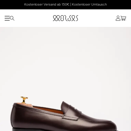
Kostenloser Versand ab 150€ | Kostenloser Umtausch