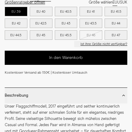
Größenratgeber öffnen
Größe wählen
EU
US
UK
EU 39
EU 40
EU 40.5
EU 41
EU 41.5
EU 42
EU 42.5
EU 43
EU 43.5
EU 44
EU 44.5
EU 45
EU 45.5
EU 46
EU 47
Ist Ihre Größe nicht verfügbar?
In den Warenkorb
Kostenloser Versand ab 150€ | Kostenloser Umtausch
Beschreibung
Unser Flaggschiffmodell, 2017 eingeführt und seither kontinuierlich 
verfeinert, steht auf einer schmalen Sohle für ein elegantes, niedriges 
Profil. Seine vielseitige Silhouette bewegt sich mühelos zwischen 
Casual und Formal. Jedes Paar wird in Almansa von Hand gefertigt 
und mit Goodyear-Rahmennaht verarbeitet – für dauerhaften Komfort 