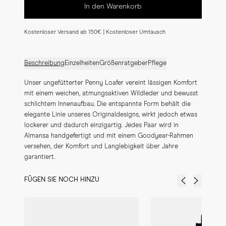
In den Warenkorb
Kostenloser Versand ab 150€ | Kostenloser Umtausch
Beschreibung
Einzelheiten
Größenratgeber
Pflege
Unser ungefütterter Penny Loafer vereint lässigen Komfort 
mit einem weichen, atmungsaktiven Wildleder und bewusst 
schlichtem Innenaufbau. Die entspannte Form behält die 
elegante Linie unseres Originaldesigns, wirkt jedoch etwas 
lockerer und dadurch einzigartig. Jedes Paar wird in 
Almansa handgefertigt und mit einem Goodyear-Rahmen 
versehen, der Komfort und Langlebigkeit über Jahre 
garantiert.
FÜGEN SIE NOCH HINZU