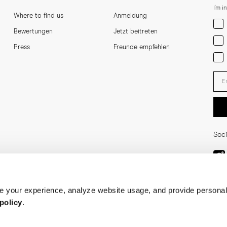
I'm i
Where to find us
Anmeldung
Men
Bewertungen
Jetzt beitreten
Wom
Press
Freunde empfehlen
Bot
Ent
Soci
 your experience, analyze website usage, and provide personal
policy
.