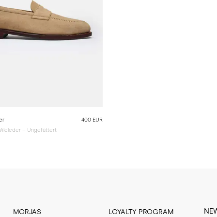
er
400 EUR
ildleder – Ungefüttert
NE
MORJAS
LOYALTY PROGRAM