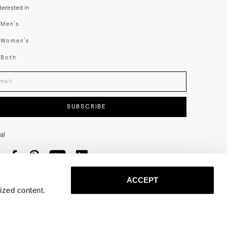
nterested in
swear
Men's
enswear
Women's
h
Both
er your email adress
SUBSCRIBE
al
ACCEPT
ized content.
Privacy
Terms
Cookies
Press