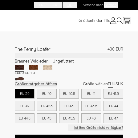
EN
FR
DE
Versand nach
:
Germany
Größenfinder
Hilfe
The Penny Loafer
400 EUR
Braunes Wildleder – Ungefüttert
Ledersohle
Größenratgeber öffnen
Größe wählen
EU
US
UK
EU 39
EU 40
EU 40.5
EU 41
EU 41.5
EU 42
EU 42.5
EU 43
EU 43.5
EU 44
EU 44.5
EU 45
EU 45.5
EU 46
EU 47
Ist Ihre Größe nicht verfügbar?