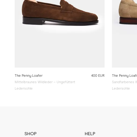
The Penny Loafer
400 EUR
The Penny Loaf
Mittelbraunes Wildleder – Ungefüttert
Sandfarbenes W
Ledersohle
Ledersohle
SHOP
HELP