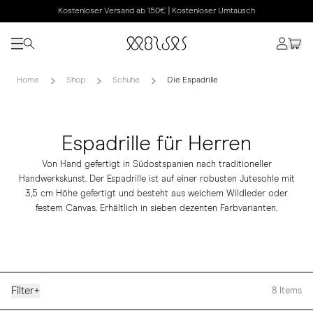
Kostenloser Versand ab 150€ | Kostenloser Umtausch
Home
Shop
Schuhe
Die Espadrille
Espadrille für Herren
Von Hand gefertigt in Südostspanien nach traditioneller
Handwerkskunst. Der Espadrille ist auf einer robusten Jutesohle mit
3,5 cm Höhe gefertigt und besteht aus weichem Wildleder oder
festem Canvas. Erhältlich in sieben dezenten Farbvarianten.
Filter
+
8
Items