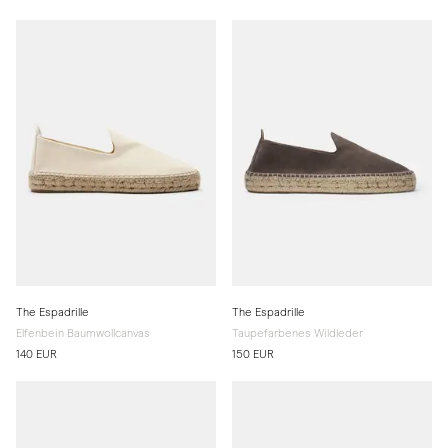
The Espadrille
The Espadrille
Elfenbein Baumwollcanvas
Taupefarbenes Wildleder
140 EUR
150 EUR