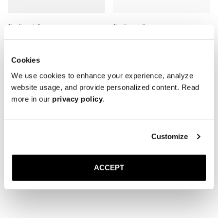
The Espadrille
The Espadrille
Beiges
All Black Suede
150 EUR
150 EUR
Cookies
Showing 8 of 8 Products
We use cookies to enhance your experience, analyze
website usage, and provide personalized content. Read
more in our
privacy policy
.
Customize
ACCEPT