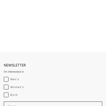
NEWSLETTER
I'm interested in
Menswear
Men's
Womenswear
Women's
Both
Both
Enter your email adress