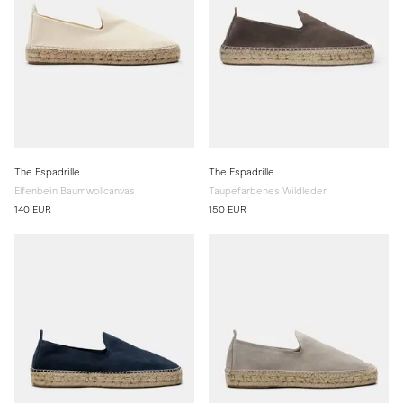
The Espadrille
The Espadrille
Elfenbein Baumwollcanvas
Taupefarbenes Wildleder
140 EUR
150 EUR