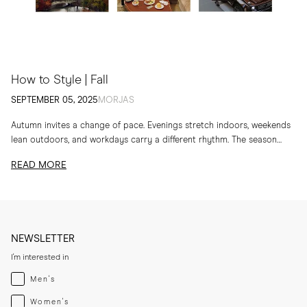
How to Style | Fall
SEPTEMBER 05, 2025
MORJAS
Autumn invites a change of pace. Evenings stretch indoors, weekends
lean outdoors, and workdays carry a different rhythm. The season
calls for layers, textures and...
READ MORE
NEWSLETTER
I'm interested in
Menswear
Men's
Womenswear
Women's