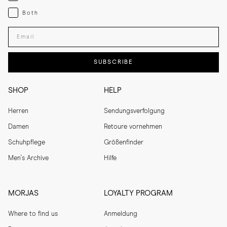
Both
Both
Enter your email adress
SUBSCRIBE
SHOP
HELP
Herren
Sendungsverfolgung
Damen
Retoure vornehmen
Schuhpflege
Größenfinder
Men's Archive
Hilfe
MORJAS
LOYALTY PROGRAM
Where to find us
Anmeldung