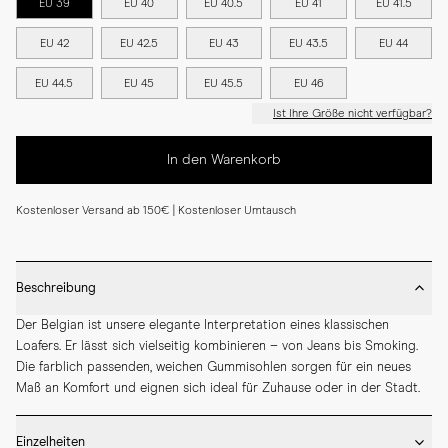
EU 39
EU 40
EU 40.5
EU 41
EU 41.5
EU 42
EU 42.5
EU 43
EU 43.5
EU 44
EU 44.5
EU 45
EU 45.5
EU 46
Ist Ihre Größe nicht verfügbar?
In den Warenkorb
Kostenloser Versand ab 150€ | Kostenloser Umtausch
Beschreibung
Der Belgian ist unsere elegante Interpretation eines klassischen 
Loafers. Er lässt sich vielseitig kombinieren – von Jeans bis Smoking. 
Die farblich passenden, weichen Gummisohlen sorgen für ein neues 
Maß an Komfort und eignen sich ideal für Zuhause oder in der Stadt.
Einzelheiten