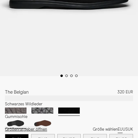
The Belgian
320 EUR
Schwarzes Wildleder
Gummisohle
Größenratgeber öffnen
Größe wählen
EU
US
UK