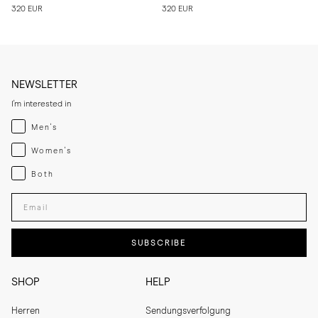
320 EUR
320 EUR
NEWSLETTER
I'm interested in
Menswear
Men's
Womenswear
Women's
Both
Both
Enter your email adress
SUBSCRIBE
SHOP
HELP
Herren
Sendungsverfolgung