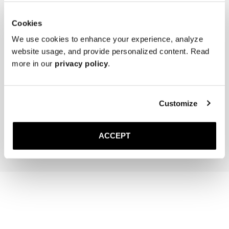
* Bewahren Sie die Slipper kühl, trocken und geschützt vor direktem 
Sonnenlicht auf.
Cookies
We use cookies to enhance your experience, analyze
website usage, and provide personalized content. Read
more in our
privacy policy
.
The Cedar Shoe Tree
The Sock
Braun Gerippt – Kniehoch
Customize
40 EUR
20 EUR
In den Warenkorb
In den Warenk
ACCEPT