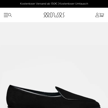
Kostenloser Versand ab 150€ | Kostenloser Umtausch