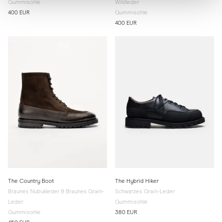
Gummisohle
Wildleder
400 EUR
Gummisohle
400 EUR
The Country Boot
The Hybrid Hiker
Braunes Nubukleder & Braunes Grain-
Schwarzes Grain-Leder
Leder
Gummisohle
Gummisohle
380 EUR