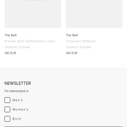
The Belt
The Belt
Braunes Breit Geflochtenes Leder
Schwarzes Wildleder
Goldene Schnalle
Goldene Schnalle
140 EUR
140 EUR
NEWSLETTER
I'm interested in
Menswear
Men's
Womenswear
Women's
Both
Both