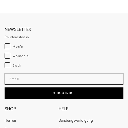
NEWSLETTER
I'm interested in
Menswear
Men's
Womenswear
Women's
Both
Both
Enter your email adress
SUBSCRIBE
SHOP
HELP
Herren
Sendungsverfolgung