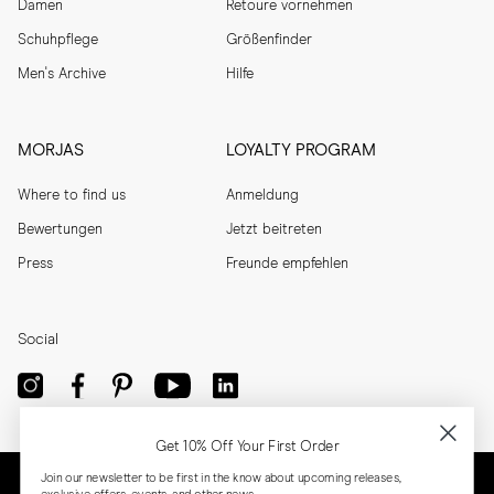
Damen
Retoure vornehmen
Schuhpflege
Größenfinder
Men's Archive
Hilfe
MORJAS
LOYALTY PROGRAM
Where to find us
Anmeldung
Bewertungen
Jetzt beitreten
Press
Freunde empfehlen
Social
Get 10% Off Your First Order
Join our newsletter to be first in the know about upcoming releases,