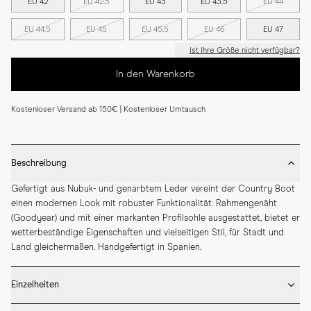
EU 42
EU 42.5
EU 43
EU 43.5
EU 44
EU 44.5
EU 45
EU 45.5
EU 46
EU 47
Ist Ihre Größe nicht verfügbar?
In den Warenkorb
Kostenloser Versand ab 150€ | Kostenloser Umtausch
Beschreibung
Gefertigt aus Nubuk- und genarbtem Leder vereint der Country Boot 
einen modernen Look mit robuster Funktionalität. Rahmengenäht 
(Goodyear) und mit einer markanten Profilsohle ausgestattet, bietet er 
wetterbeständige Eigenschaften und vielseitigen Stil, für Stadt und 
Land gleichermaßen. Handgefertigt in Spanien.
Einzelheiten
* Handgefertigt in Spanien
