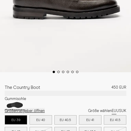
The Country Boot
450 EUR
Gummisohle
Größenratgeber öffnen
Größe wählen
EU
US
UK
EU 39
EU 40
EU 40.5
EU 41
EU 41.5