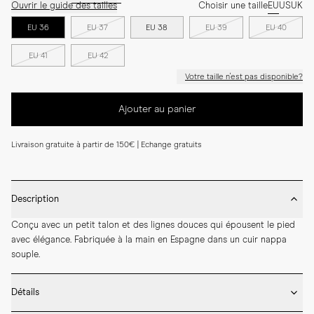
Ouvrir le guide des tailles
Choisir une taille
EU
US
UK
EU 36
EU 37
EU 38
EU 39
EU 40
EU 41
EU 42
Votre taille n'est pas disponible?
Ajouter au panier
Livraison gratuite à partir de 150€ | Echange gratuits
Description
Conçu avec un petit talon et des lignes douces qui épousent le pied 
avec élégance. Fabriquée à la main en Espagne dans un cuir nappa 
souple.
Détails