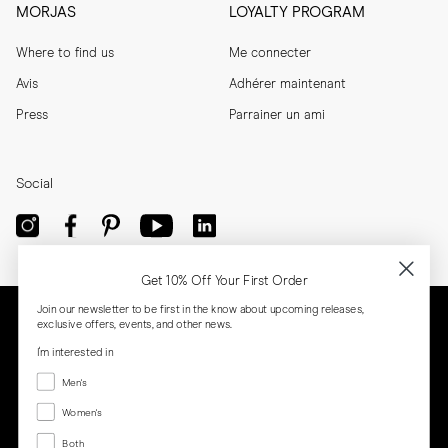
MORJAS
LOYALTY PROGRAM
Where to find us
Me connecter
Avis
Adhérer maintenant
Press
Parrainer un ami
Social
Get 10% Off Your First Order
Join our newsletter to be first in the know about upcoming releases,
exclusive offers, events, and other news.
I'm interested in
Menswear
Men's
Women's
Women's
Both
Both