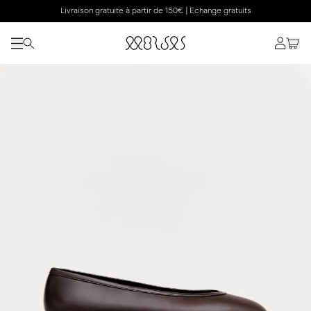
Livraison gratuite à partir de 150€ | Echange gratuits