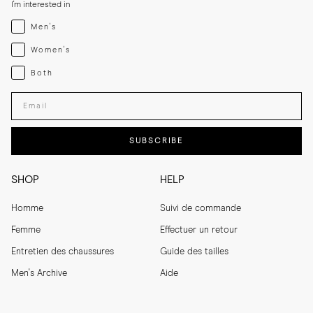
I'm interested in
Menswear
Men's
Womenswear
Women's
Both
Both
Enter your email adress
SUBSCRIBE
SHOP
HELP
Homme
Suivi de commande
Femme
Effectuer un retour
Entretien des chaussures
Guide des tailles
Men's Archive
Aide