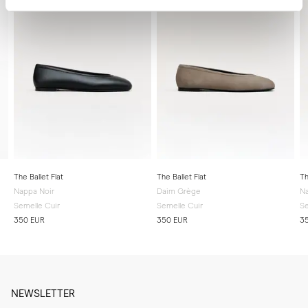
The Ballet Flat
The Ballet Flat
Th
Nappa Noir
Daim Grège
Na
Semelle Cuir
Semelle Cuir
Se
350 EUR
350 EUR
3
NEWSLETTER