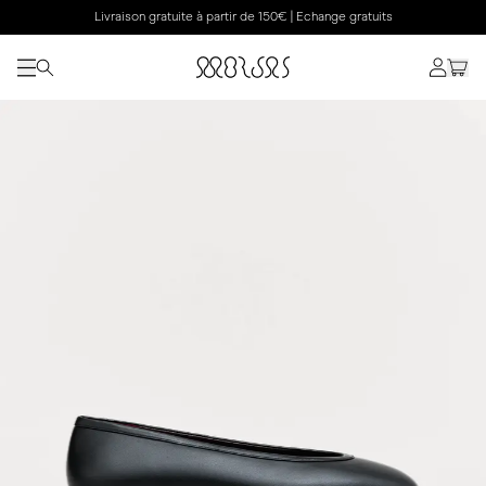
Livraison gratuite à partir de 150€ | Echange gratuits