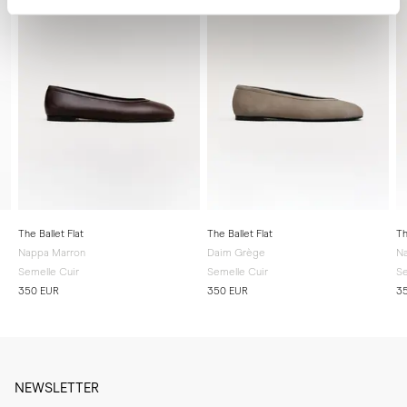
The Ballet Flat
The Ballet Flat
Th
Nappa Marron
Daim Grège
Na
Semelle Cuir
Semelle Cuir
Se
350 EUR
350 EUR
3
NEWSLETTER