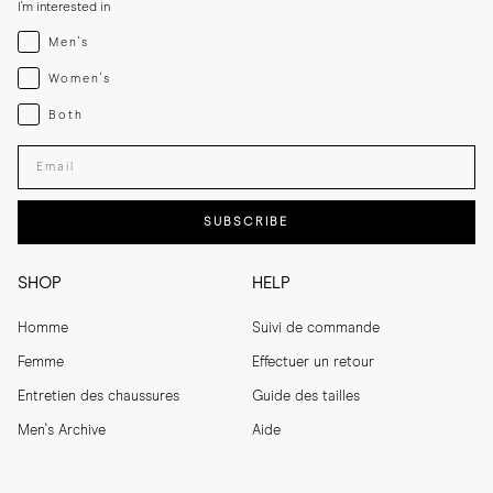
I'm interested in
Menswear
Men's
Womenswear
Women's
Both
Both
Enter your email adress
SUBSCRIBE
SHOP
HELP
Homme
Suivi de commande
Femme
Effectuer un retour
Entretien des chaussures
Guide des tailles
Men's Archive
Aide