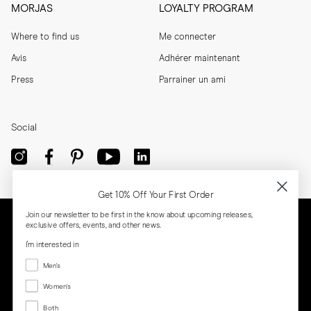
MORJAS
LOYALTY PROGRAM
Where to find us
Me connecter
Avis
Adhérer maintenant
Press
Parrainer un ami
Social
Get 10% Off Your First Order
Join our newsletter to be first in the know about upcoming releases,
exclusive offers, events, and other news.
I'm interested in
Menswear
Men's
Women's
Women's
Both
Both