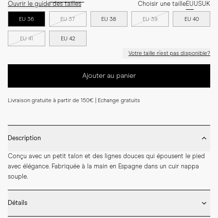
Ouvrir le guide des tailles
Choisir une taille
EU
US
UK
EU 36
EU 37
EU 38
EU 39
EU 40
EU 41
EU 42
Votre taille n'est pas disponible?
Ajouter au panier
Livraison gratuite à partir de 150€ | Echange gratuits
Description
Conçu avec un petit talon et des lignes douces qui épousent le pied 
avec élégance. Fabriquée à la main en Espagne dans un cuir nappa 
souple.
Détails