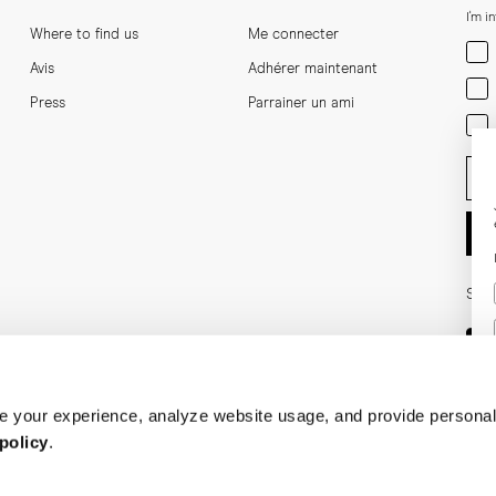
I'm i
Where to find us
Me connecter
Men
Avis
Adhérer maintenant
Wom
Press
Parrainer un ami
Bot
Ent
Soci
 your experience, analyze website usage, and provide personal
policy
.