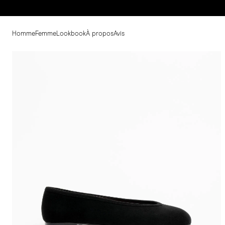
Homme
Femme
Lookbook
À propos
Avis