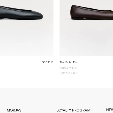
350 EUR
The Ballet Flat
Nappa Marron
Semelle Cuir
NE
MORJAS
LOYALTY PROGRAM