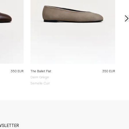
350 EUR
The Ballet Flat
350 EUR
Daim Grège
Semelle Cuir
WSLETTER