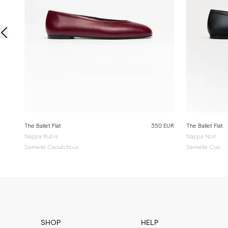
The Ballet Flat
350 EUR
The Ballet Flat
Nappa Rubis
Nappa Noir
Semelle Caoutchouc
Semelle Cuir
SHOP
HELP