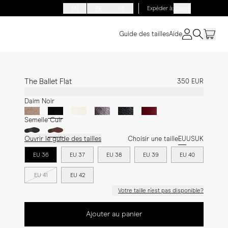
EN
FR
DE
Expédier à
:
France
Guide des tailles
Aide
The Ballet Flat
350 EUR
Daim Noir
Semelle Cuir
Ouvrir le guide des tailles
Choisir une taille
EU
US
UK
EU 36
EU 37
EU 38
EU 39
EU 40
EU 41
EU 42
Votre taille n'est pas disponible?
Ajouter au panier