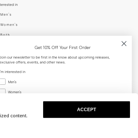
nterested in
swear
Men's
enswear
Women's
h
Both
er your email adress
Get 10% Off Your First Order
Join our newsletter to be first in the know about upcoming releases,
exclusive offers, events, and other news.
SUBSCRIBE
I'm interested in
Menswear
al
Men's
Women's
Women's
Both
Both
ACCEPT
Email
ized content.
SUBSCRIBE
Privacy
Terms
Cookies
Press