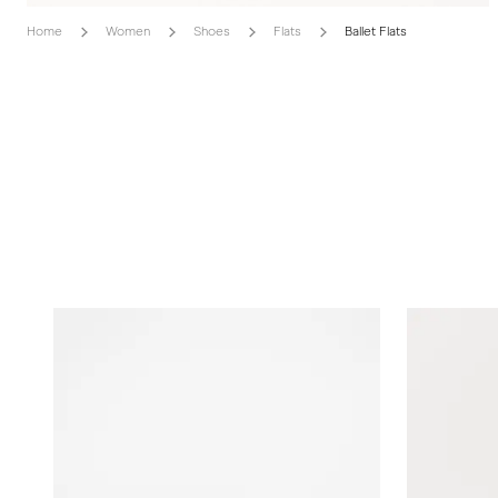
Home
Women
Shoes
Flats
Ballet Flats