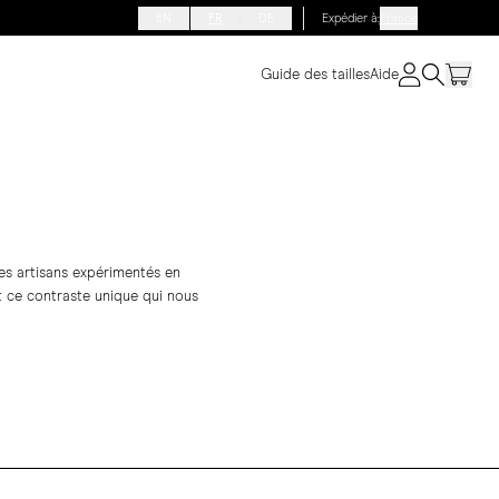
EN
FR
DE
Expédier à
:
France
Guide des tailles
Aide
es artisans expérimentés en
nt ce contraste unique qui nous