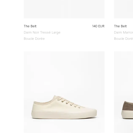
The Belt
140 EUR
The Belt
Daim Noir Tressé Large
Daim Marron
Boucle Dorée
Boucle Dor