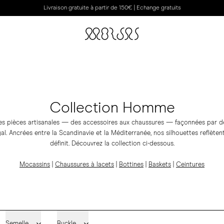
Livraison gratuite à partir de 150€ | Echange gratuits
Collection Homme
es pièces artisanales — des accessoires aux chaussures — façonnées par d
gal. Ancrées entre la Scandinavie et la Méditerranée, nos silhouettes reflète
définit. Découvrez la collection ci-dessous.
Mocassins
|
Chaussures à lacets
|
Bottines
|
Baskets
|
Ceintures
Semelle
Buckle