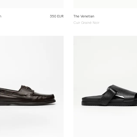
n
350 EUR
The Venetian
Cuir Grainé Noir