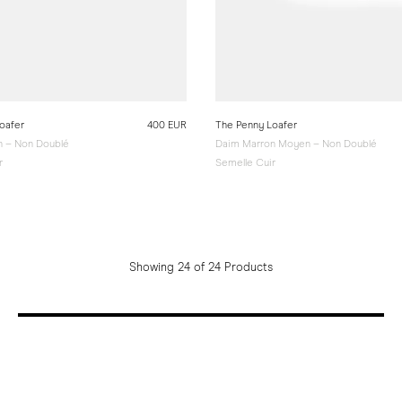
oafer
400 EUR
The Penny Loafer
n – Non Doublé
Daim Marron Moyen – Non Doublé
r
Semelle Cuir
Showing 24 of 24 Products