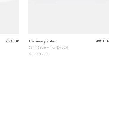
400 EUR
The Penny Loafer
400 EUR
Daim Sable – Non Doublé
Semelle Cuir