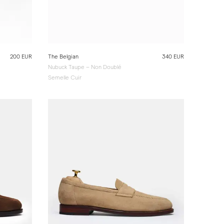
200 EUR
The Belgian
340 EUR
Nubuck Taupe – Non Doublé
Semelle Cuir