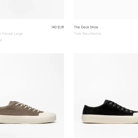
140 EUR
The Deck Shoe
 Tressé Large
Toile Bleu Marine
ée