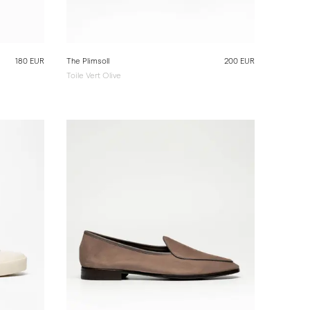
180 EUR
The Plimsoll
200 EUR
Toile Vert Olive