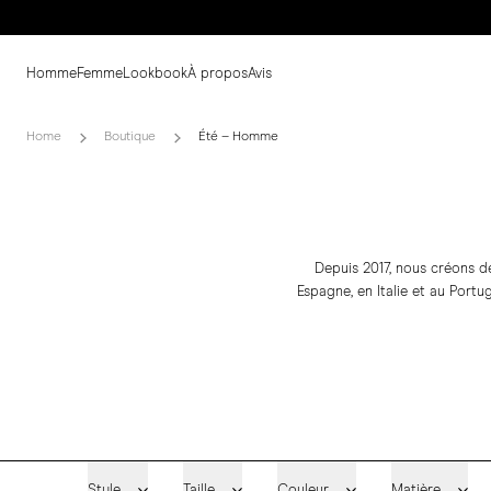
Homme
Femme
Lookbook
À propos
Avis
Home
Boutique
Été – Homme
Depuis 2017, nous créons d
Espagne, en Italie et au Portu
Style
Taille
Couleur
Matière