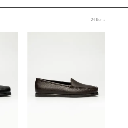
24
Items