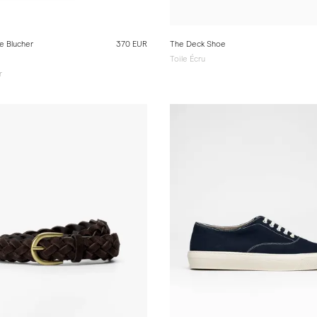
e Blucher
370 EUR
The Deck Shoe
Toile Écru
r