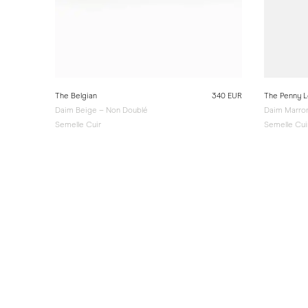
The Belgian
340 EUR
The Penny L
Daim Beige – Non Doublé
Daim Marro
Semelle Cuir
Semelle Cui