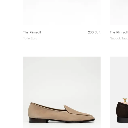
The Plimsoll
200 EUR
The Plimsoll
Toile Écru
Nubuck Tau