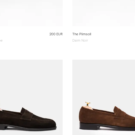
200 EUR
The Plimsoll
pe
Daim Noir