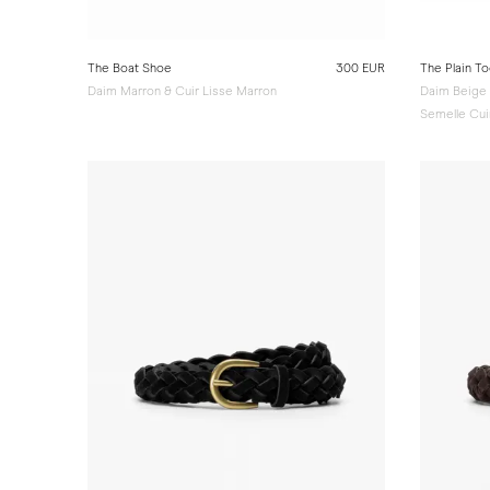
The Boat Shoe
300 EUR
The Plain To
Daim Marron & Cuir Lisse Marron
Daim Beige
Semelle Cui